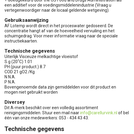
+ Goedgekeurd door the US Food and Drugs Administration als
een additief voor de voedingsmiddelenindustrie (Vraag u
vertegenwoordiger naar de locaal geldende wetgeving).
Gebruiksaanwijzing
AF Lotemp wordt direct in het proceswater gedoseerd. De
concentratie hangt af van de hoeveelheid vervuiling en het
schuimgedrag. Voor meer informatie vraag naar de speciale
instructiekaarten.
Technische gegevens
Uiterlijk Visceuze melkachtige vloeistof
S.g (20˚C) 1.01
PH (puur product.) 8.7
COD 21 gO2 /Kg
N N.A.
P N.A.
Bovengenoemde data zijn gemiddelden voor dit product en
mogen niet gebruikt worden
Diversey
Dit A-merk beschikt over een volledig assortiment
reinigingsmiddelen. Stuur een mail naar
info@carellurvink.nl
of bel
één van onze medewerkers: 053 - 434 43 43.
Technische gegevens