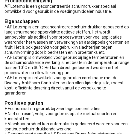
Productomschrijving
AF Lotemp is een geconcentreerde schuimdrukker speciaal
ontwikkeld voor gebruik in de voedingsmiddelenindustrie.
Eigenschappen
• AF Lotemp is een geconcentreerde schuimdrukker gebaseerd op
laag schuimende oppervlakte actieve stoffen. Het wordt
aanbevolen als additief voor proceswater voor veel applicaties
waaronder het wassen en verwerking van aardappels groenten en
fruit. Het is ook geschikt voor gebruik in slachterijen tegen
schuimvorming door bloedresten en in broeitanks etc.
• AF Lotemp is ontwikkeld voor gebruik bij lage temperaturen en
de schuimdrukkende werking is het beste in de temperatuur range
tussen 10˚C en 30˚C. Het kan direct gedoseerd worden in het
proceswater op elk willekeurig punt.
• AF Lotemp is ontwikkeld voor gebruik in combinatie met de
Diversey AntiFoam Controller om ten allen tijde de juiste, meest
kost- efficiënte dosering direct vanuit de verpakking te
garanderen.
Positieve punten
+ Economisch in gebruik bij zeer lage concentraties.
+ Niet corrosief, veilig voor gebruik op alle metaal soorten en
kunststoffen.
+ Vloeibaar product kan automatisch gedoseerd worden voor een
continue schuimdrukkende werking.