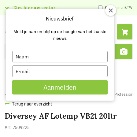
Kies hier uw sector
Prijzen inc. BTW
Nieuwsbrief
Menu
Meld je aan en blijf op de hoogte van het laatste
nieuws
Type
Search
Sca
your
name
Type
your
email
Aanmelden
Home
Webshop
Schoonmaakartikelen
Reinigingsmiddelen
Professionele
Terug naar overzicht
Diversey AF Lotemp VB21 20ltr
Art:
7509225