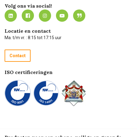
Werken bij Carel Lurvink
Mijn Carel Lurvink
Innovation LAB
Volg ons via social!
MVO
Mijn Carel Lurvink instructievideo's
Tevreden klanten
Carel Lurvink App
Carel Lurvink Blog
Hulp op afstand
Carel de podcast
Locatie en contact
Technische dienst
Ma. t/m vr. : 8:15 tot 17:15 uur
Retourneren
Recycle programma
Contact
Betalen
ISO certificeringen