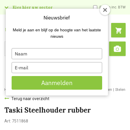
Kies hier uw sector
Prijzen inc. BTW
Nieuwsbrief
Menu
Meld je aan en blijf op de hoogte van het laatste
nieuws
Type
Search
Sca
your
name
Type
your
email
Aanmelden
Home
Webshop
Schoonmaakartikelen
Schoonmaakmaterialen
Stelen e
Terug naar overzicht
Taski Steelhouder rubber
Art:
7511868