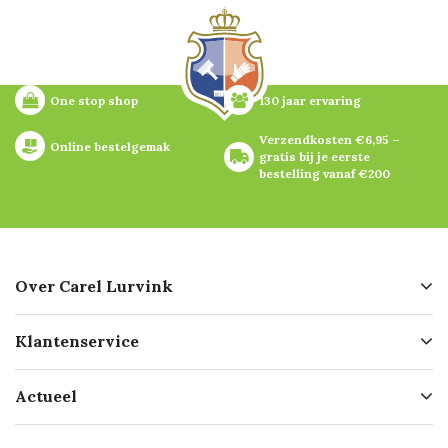
One stop shop
130 jaar ervaring
Verzendkosten €6,95 – 
Online bestelgemak
gratis bij je eerste 
bestelling vanaf €200
Over Carel Lurvink
Over ons
Klantenservice
Geschiedenis
Hofleverancier
Bestellen
Actueel
Missie
Bezorgen
Certificering
Software koppelingen
Merken