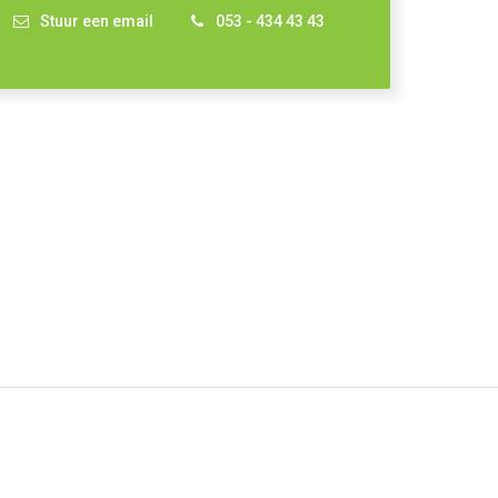
Stuur een email
053 - 434 43 43