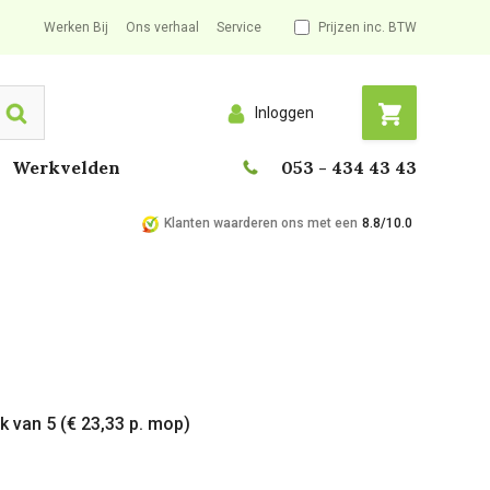
Werken Bij
Ons verhaal
Service
Prijzen inc. BTW
Inloggen
Search
Werkvelden
053 - 434 43 43
Klanten waarderen ons met een
8.8/10.0
k van 5 (€ 23,33 p. mop)