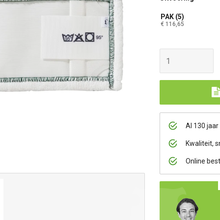
PAK (5)
€ 116,65
Al 130 jaar
Kwaliteit, s
Online bes