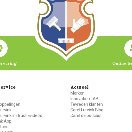
ervaring
Online b
ervice
Actueel
Merken
Innovation LAB
oppelingen
Tevreden klanten
Lurvink
Carel Lurvink Blog
Lurvink instructievideo's
Carel de podcast
ink App
stand