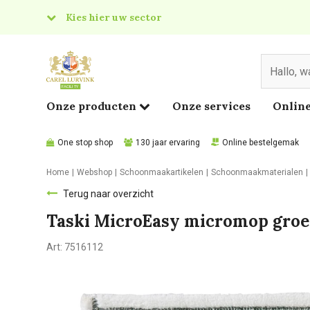
Kies hier uw sector
& Food
edical
Onze producten
Onze services
Online
One stop shop
130 jaar ervaring
Online bestelgemak
Home
Webshop
Schoonmaakartikelen
Schoonmaakmaterialen
Terug naar overzicht
Taski MicroEasy micromop gro
Art:
7516112