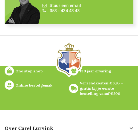
Stuur een email
053 - 434 43 43
One stop shop
130 jaar ervaring
Verzendkosten €6,95 – 
Online bestelgemak
gratis bij je eerste 
bestelling vanaf €200
Over Carel Lurvink