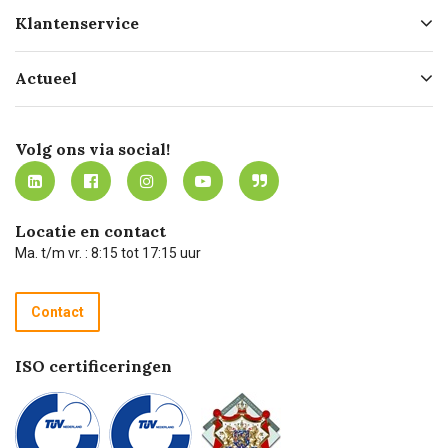
Over ons
Klantenservice
Geschiedenis
Hofleverancier
Bestellen
Actueel
Missie
Bezorgen
Certificering
Software koppelingen
Merken
Werken bij Carel Lurvink
Mijn Carel Lurvink
Innovation LAB
Volg ons via social!
MVO
Mijn Carel Lurvink instructievideo's
Tevreden klanten
Carel Lurvink App
Carel Lurvink Blog
Hulp op afstand
Carel de podcast
Locatie en contact
Technische dienst
Ma. t/m vr. : 8:15 tot 17:15 uur
Retourneren
Recycle programma
Contact
Betalen
ISO certificeringen