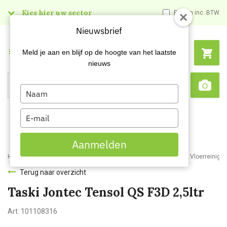
Kies hier uw sector
Prijzen inc. BTW
Nieuwsbrief
Menu
Meld je aan en blijf op de hoogte van het laatste
nieuws
Type
Search
Sca
your
name
Type
your
email
Aanmelden
Home
Webshop
Schoonmaakartikelen
Reinigingsmiddelen
Vloerreiniger
Terug naar overzicht
Taski Jontec Tensol QS F3D 2,5ltr
Art:
101108316