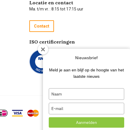
Locatie en contact
Ma. t/m vr. : 8:15 tot 17:15 uur
Contact
ISO certificeringen
Nieuwsbrief
Meld je aan en blijf op de hoogte van het
laatste nieuws
Type
your
name
Type
your
email
Aanmelden