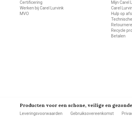
Certificering
Mijn Carel 
Werken bij Carel Lurvink
Carel Lurv
MVO
Hulp op af
Technische
Retourner
Recycle p
Betalen
Producten voor een schone, veilige en gezon
Leveringsvoorwaarden
Gebruiksovereenkomst
Priva