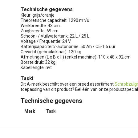
Technische gegevens
Kleur: grijs/oranje
Theoretische capaciteit: 1290 m²/u
Werkbreedte: 43 cm
Zuigbreedte: 69 cm
Schoon- / Vuilwatertank: 22 L / 25 L
Voltage / Frequentie: 24 V
Batterijcapaciteit/-autonomie: 50 Ah / C5-1,5 uur
Gewicht (gebruiksklaar): 120 kg
Afmetingen (L x B x H) (enkel machine): 110 x 48 x 92 cm
Borsteldruk: 32 kg
Kabellengte: nvt
Taski
Dit A-merk beschikt over een breed assortiment
Schrobzuig
toepassing van dit product? Bel één van onze productspeciali
Technische gegevens
Merk
Taski