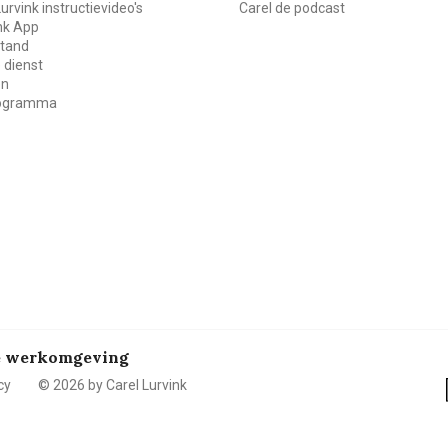
Lurvink instructievideo's
Carel de podcast
ink App
stand
 dienst
en
rogramma
de werkomgeving
cy
© 2026 by Carel Lurvink