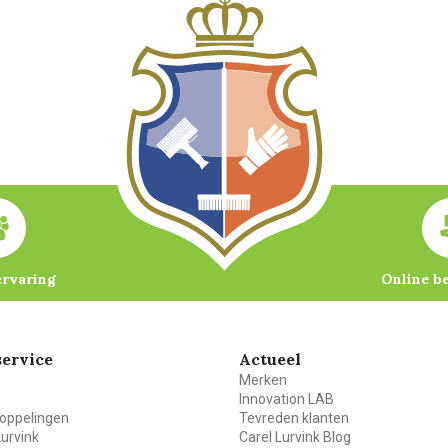
ervaring
Online b
ervice
Actueel
Merken
Innovation LAB
oppelingen
Tevreden klanten
Lurvink
Carel Lurvink Blog