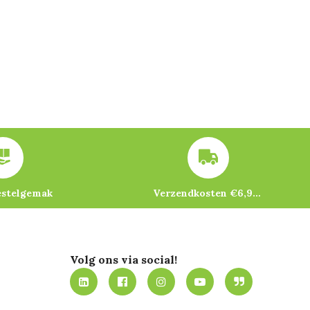
estelgemak
Verzendkosten €6,95 – gratis bij je eerste bestelling vanaf €200
Volg ons via social!