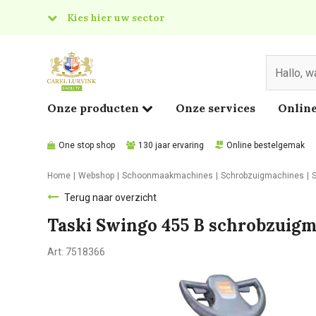
Kies hier uw sector
& Food
edical
Onze producten
Onze services
Online
One stop shop
130 jaar ervaring
Online bestelgemak
Home
Webshop
Schoonmaakmachines
Schrobzuigmachines
Terug naar overzicht
Taski Swingo 455 B schrobzuig
Art:
7518366