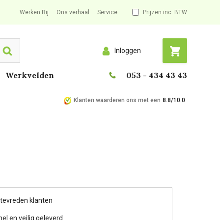
Werken Bij
Ons verhaal
Service
Prijzen inc. BTW
Inloggen
Search
Werkvelden
053 - 434 43 43
Klanten waarderen ons met een
8.8/10.0
 tevreden klanten
nel en veilig geleverd