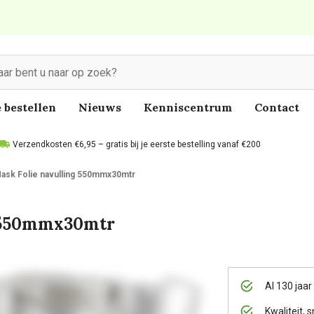
 bestellen
Nieuws
Kenniscentrum
Contact
Verzendkosten €6,95 – gratis bij je eerste bestelling vanaf €200
ask Folie navulling 550mmx30mtr
g 550mmx30mtr
Al 130 jaar
Kwaliteit, s