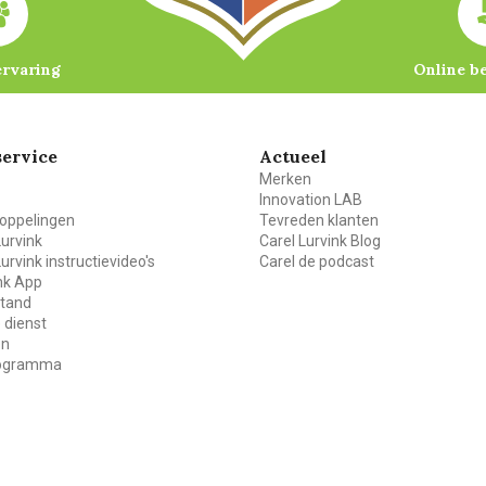
ervaring
Online b
ervice
Actueel
Merken
Innovation LAB
oppelingen
Tevreden klanten
Lurvink
Carel Lurvink Blog
Lurvink instructievideo's
Carel de podcast
ink App
stand
 dienst
en
rogramma