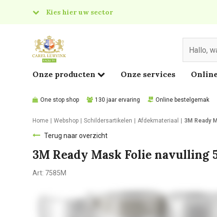
Kies hier uw sector
& Food
edical
Onze producten
Onze services
Online
One stop shop
130 jaar ervaring
Online bestelgemak
Home
Webshop
Schildersartikelen
Afdekmateriaal
3M Ready M
Terug naar overzicht
3M Ready Mask Folie navullin
Art:
7585M