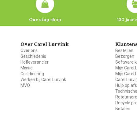
One stop shop
130 jaar 
Over Carel Lurvink
Klantens
Over ons
Bestellen
Geschiedenis
Bezorgen
Hofleverancier
Software k
Missie
Mijn Carel 
Certificering
Mijn Carel 
Werken bij Carel Lurvink
Carel Lurv
MVO
Hulp op af
Technische
Retourner
Recycle p
Betalen