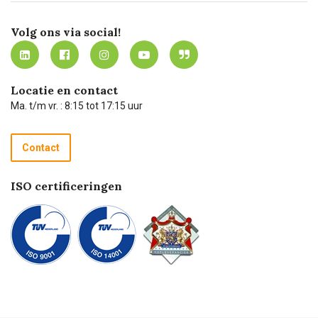
Certificering
Software koppelingen
Merken
Werken bij Carel Lurvink
Mijn Carel Lurvink
Innovation LAB
Volg ons via social!
MVO
Mijn Carel Lurvink instructievideo's
Tevreden klanten
Carel Lurvink App
Carel Lurvink Blog
Hulp op afstand
Carel de podcast
Locatie en contact
Technische dienst
Ma. t/m vr. : 8:15 tot 17:15 uur
Retourneren
Recycle programma
Contact
Betalen
ISO certificeringen