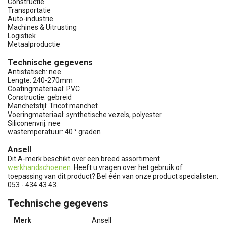
Constructie
Transportatie
Auto-industrie
Machines & Uitrusting
Logistiek
Metaalproductie
Technische gegevens
Antistatisch: nee
Lengte: 240-270mm
Coatingmateriaal: PVC
Constructie: gebreid
Manchetstijl: Tricot manchet
Voeringmateriaal: synthetische vezels, polyester
Siliconenvrij: nee
wastemperatuur: 40 ° graden
Ansell
Dit A-merk beschikt over een breed assortiment
werkhandschoenen
. Heeft u vragen over het gebruik of
toepassing van dit product? Bel één van onze product specialisten:
053 - 434 43 43.
Technische gegevens
Merk
Ansell