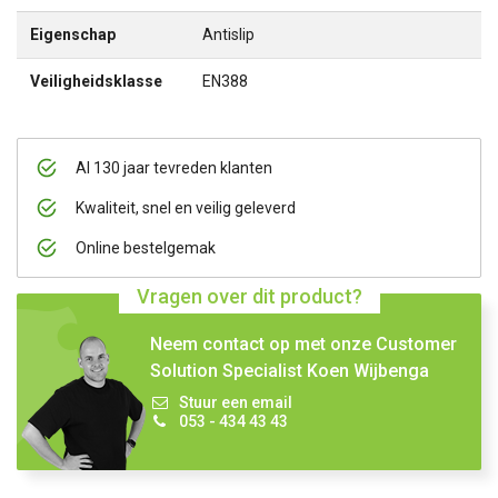
Eigenschap
Antislip
Veiligheidsklasse
EN388
Al 130 jaar tevreden klanten
Kwaliteit, snel en veilig geleverd
Online bestelgemak
Vragen over dit product?
Neem contact op met onze Customer
Solution Specialist Koen Wijbenga
Stuur een email
053 - 434 43 43