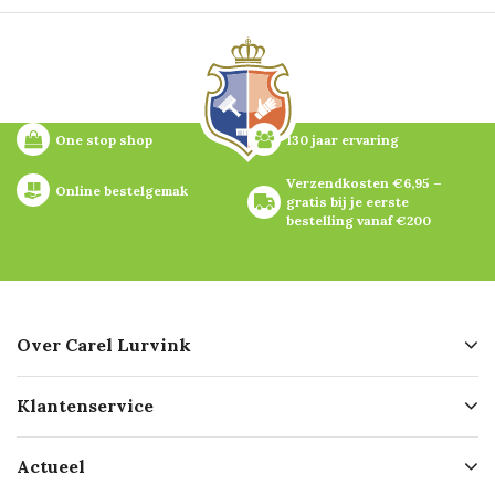
One stop shop
130 jaar ervaring
Verzendkosten €6,95 – 
Online bestelgemak
gratis bij je eerste 
bestelling vanaf €200
Over Carel Lurvink
Over ons
Klantenservice
Geschiedenis
Hofleverancier
Bestellen
Actueel
Missie
Bezorgen