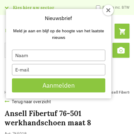
Kies hier uw sector
Prijzen inc. BTW
Nieuwsbrief
Menu
Meld je aan en blijf op de hoogte van het laatste
nieuws
Type
Search
Sca
your
name
Type
your
email
Aanmelden
Home
Webshop
Handbescherming
Werkhandschoenen
Ansell Fibertu
Terug naar overzicht
Ansell Fibertuf 76-501
werkhandschoen maat 8