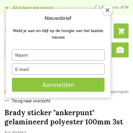
Kies hier uw sector
Prijzen inc. BTW
Nieuwsbrief
Menu
Meld je aan en blijf op de hoogte van het laatste
nieuws
Type
Search
Sca
your
name
Type
your
email
Aanmelden
Home
Webshop
Veiligheidsartikelen
Signalisatie
Veiligheidspictogram
Terug naar overzicht
Brady sticker "ankerpunt"
gelamineerd polyester 100mm 3st