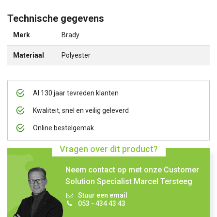
Technische gegevens
Merk
Brady
Materiaal
Polyester
Al 130 jaar tevreden klanten
Kwaliteit, snel en veilig geleverd
Online bestelgemak
Vragen over dit product?
Neem contact op met onze Customer
Solution Specialist Marcel Tersteeg
Stuur een email
053 - 434 43 43