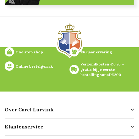
One stop shop
130 jaar ervaring
Verzendkosten €6,95 – 
Online bestelgemak
gratis bij je eerste 
bestelling vanaf €200
Over Carel Lurvink
Over ons
Klantenservice
Geschiedenis
Hofleverancier
Bestellen