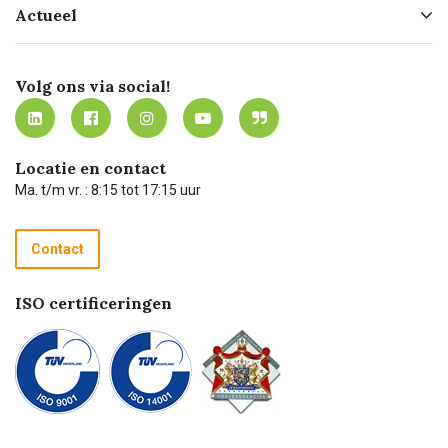
Actueel
Missie
Bezorgen
Certificering
Software koppelingen
Merken
Werken bij Carel Lurvink
Mijn Carel Lurvink
Innovation LAB
Volg ons via social!
MVO
Mijn Carel Lurvink instructievideo's
Tevreden klanten
Carel Lurvink App
Carel Lurvink Blog
Hulp op afstand
Carel de podcast
Locatie en contact
Technische dienst
Ma. t/m vr. : 8:15 tot 17:15 uur
Retourneren
Recycle programma
Contact
Betalen
ISO certificeringen