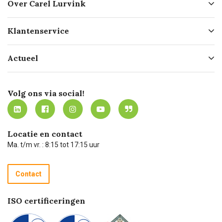
Over Carel Lurvink
Over ons
Klantenservice
Geschiedenis
Hofleverancier
Bestellen
Actueel
Missie
Bezorgen
Certificering
Software koppelingen
Merken
Werken bij Carel Lurvink
Mijn Carel Lurvink
Innovation LAB
Volg ons via social!
MVO
Mijn Carel Lurvink instructievideo's
Tevreden klanten
Carel Lurvink App
Carel Lurvink Blog
Hulp op afstand
Carel de podcast
Locatie en contact
Technische dienst
Ma. t/m vr. : 8:15 tot 17:15 uur
Retourneren
Recycle programma
Contact
Betalen
ISO certificeringen