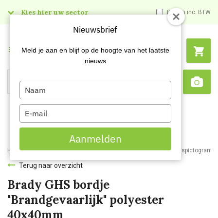
Kies hier uw sector
Prijzen inc. BTW
Nieuwsbrief
Menu
Meld je aan en blijf op de hoogte van het laatste
nieuws
Type
Search
Sca
your
name
Type
your
email
Aanmelden
Home
Webshop
Veiligheidsartikelen
Signalisatie
Veiligheidspictogram
Terug naar overzicht
Brady GHS bordje
"Brandgevaarlijk" polyester
40x40mm