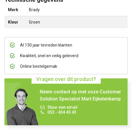
Merk
Brady
Kleur
Groen
Al 130 jaar tevreden klanten
Kwaliteit, snel en veilig geleverd
Online bestelgemak
Vragen over dit product?
Neem contact op met onze Customer
Solution Specialist Mart Eijkelenkamp
Stuur een email
053 - 434 43 43