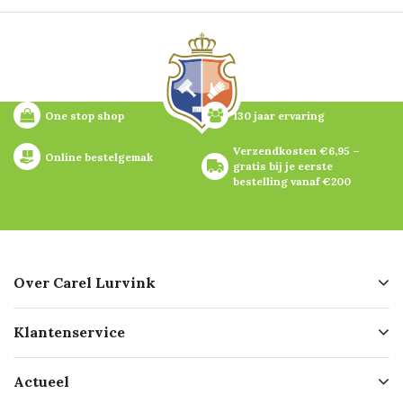
One stop shop
130 jaar ervaring
Verzendkosten €6,95 – 
Online bestelgemak
gratis bij je eerste 
bestelling vanaf €200
Over Carel Lurvink
Over ons
Klantenservice
Geschiedenis
Hofleverancier
Bestellen
Actueel
Missie
Bezorgen