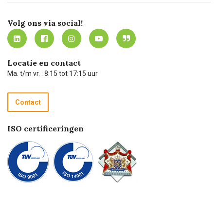
Certificering
Software koppelingen
Merken
Werken bij Carel Lurvink
Mijn Carel Lurvink
Innovation LAB
Volg ons via social!
MVO
Mijn Carel Lurvink instructievideo's
Tevreden klanten
Carel Lurvink App
Carel Lurvink Blog
Hulp op afstand
Carel de podcast
Locatie en contact
Technische dienst
Ma. t/m vr. : 8:15 tot 17:15 uur
Retourneren
Recycle programma
Contact
Betalen
ISO certificeringen