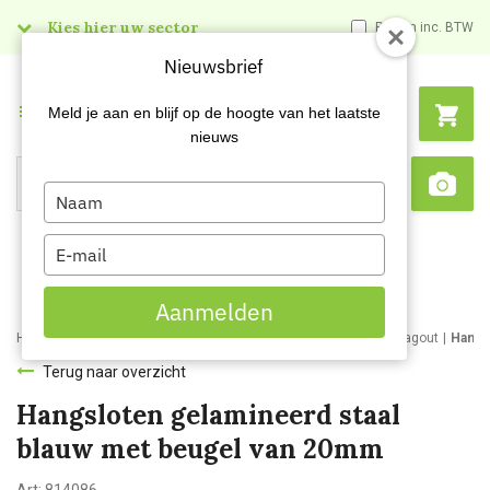
Kies hier uw sector
Prijzen inc. BTW
Nieuwsbrief
Menu
Meld je aan en blijf op de hoogte van het laatste
nieuws
Type
Search
Sca
your
name
Type
your
email
Aanmelden
Home
Webshop
Veiligheidsartikelen
Signalisatie
Lockout tagout
Hangs
Terug naar overzicht
Hangsloten gelamineerd staal
blauw met beugel van 20mm