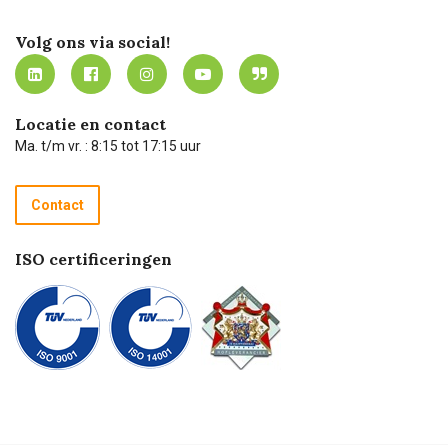
Certificering
Software koppelingen
Merken
Werken bij Carel Lurvink
Mijn Carel Lurvink
Innovation LAB
Volg ons via social!
MVO
Mijn Carel Lurvink instructievideo's
Tevreden klanten
Carel Lurvink App
Carel Lurvink Blog
Hulp op afstand
Carel de podcast
Locatie en contact
Technische dienst
Ma. t/m vr. : 8:15 tot 17:15 uur
Retourneren
Recycle programma
Contact
Betalen
ISO certificeringen