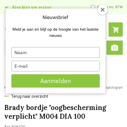
Kies hier uw sector
Prijzen inc. BTW
Nieuwsbrief
Menu
Meld je aan en blijf op de hoogte van het laatste
nieuws
Type
Search
Sca
your
name
Type
your
email
Aanmelden
Home
Webshop
Veiligheidsartikelen
Signalisatie
Veiligheidspictogram
Terug naar overzicht
Brady bordje "oogbescherming
verplicht" M004 DIA 100