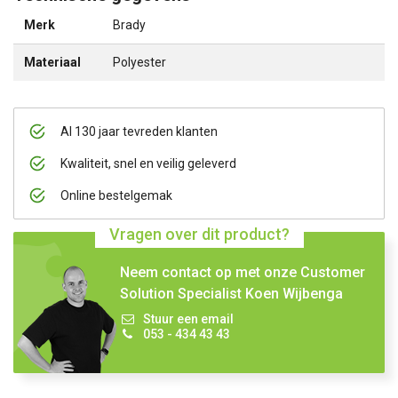
Merk
Brady
Materiaal
Polyester
Al 130 jaar tevreden klanten
Kwaliteit, snel en veilig geleverd
Online bestelgemak
Vragen over dit product?
Neem contact op met onze Customer
Solution Specialist Koen Wijbenga
Stuur een email
053 - 434 43 43