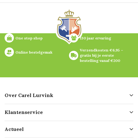
One stop shop
130 jaar ervaring
Verzendkosten €6,95 – 
Online bestelgemak
gratis bij je eerste 
bestelling vanaf €200
Over Carel Lurvink
Over ons
Klantenservice
Geschiedenis
Hofleverancier
Bestellen
Actueel
Missie
Bezorgen