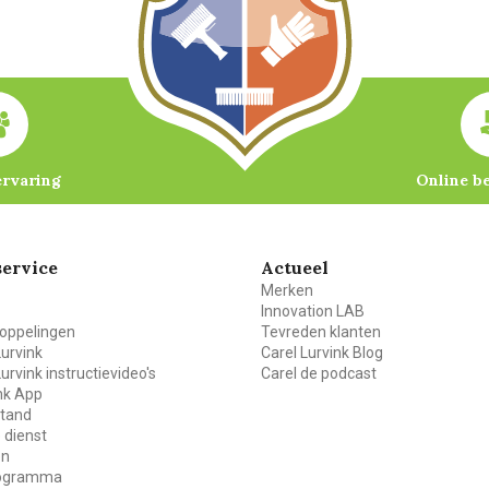
ervaring
Online b
ervice
Actueel
Merken
Innovation LAB
oppelingen
Tevreden klanten
Lurvink
Carel Lurvink Blog
Lurvink instructievideo's
Carel de podcast
ink App
stand
 dienst
en
rogramma