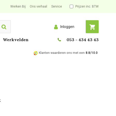
Werken Bij
Ons verhaal
Service
Prijzen inc. BTW
Inloggen
Search
Werkvelden
053 - 434 43 43
Klanten waarderen ons met een
8.8/10.0
k