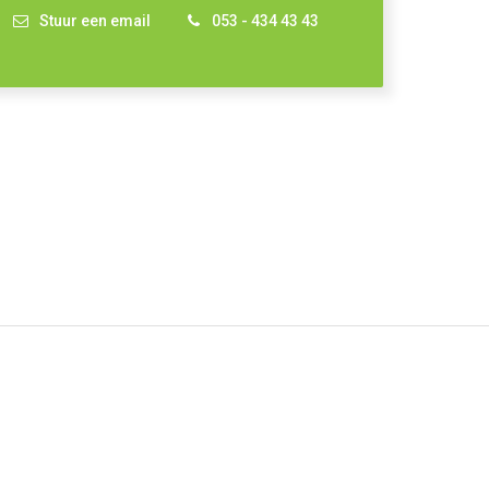
Stuur een email
053 - 434 43 43