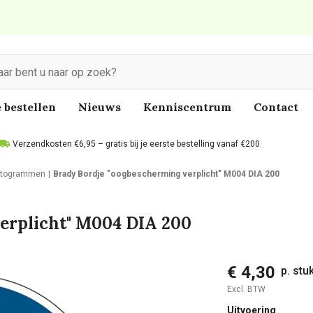
 bestellen
Nieuws
Kenniscentrum
Contact
Verzendkosten €6,95 – gratis bij je eerste bestelling vanaf €200
ictogrammen
Brady Bordje "oogbescherming verplicht" M004 DIA 200
erplicht" M004 DIA 200
€ 4,30
p. stu
Excl. BTW
Uitvoering