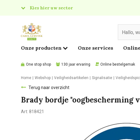
Kies hier uw sector
& Food
edical
Onze producten
Onze services
Online
One stop shop
130 jaar ervaring
Online bestelgemak
Home
Webshop
Veiligheidsartikelen
Signalisatie
Veiligheidsp
Terug naar overzicht
Brady bordje "oogbescherming v
Art:
818421