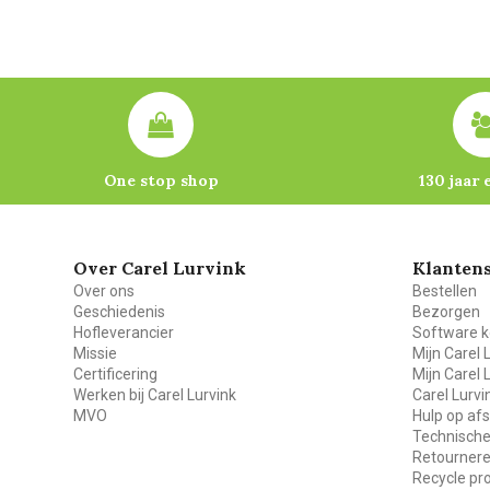
One stop shop
130 jaar 
Over Carel Lurvink
Klantens
Over ons
Bestellen
Geschiedenis
Bezorgen
Hofleverancier
Software k
Missie
Mijn Carel 
Certificering
Mijn Carel 
Werken bij Carel Lurvink
Carel Lurv
MVO
Hulp op af
Technische
Retourner
Recycle p