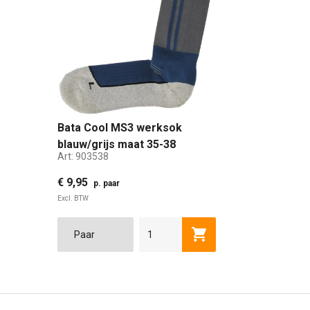
Bata Cool MS3 werksok
blauw/grijs maat 35-38
Art:
903538
€ 9,95
p. paar
Excl. BTW
35-38
39-42
43-46
47-50
Toevoegen aan winkel