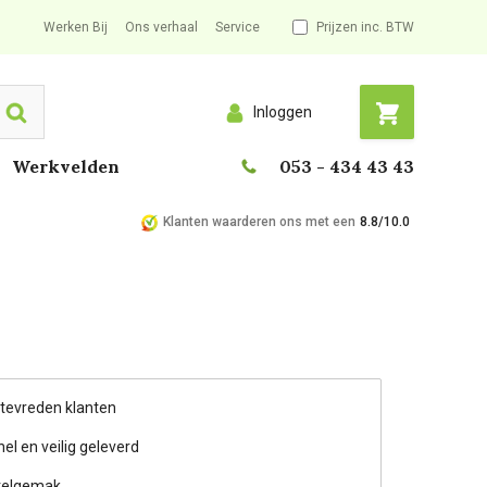
Werken Bij
Ons verhaal
Service
Prijzen inc. BTW
Inloggen
Search
Werkvelden
053 - 434 43 43
Klanten waarderen ons met een
8.8/10.0
 tevreden klanten
nel en veilig geleverd
telgemak