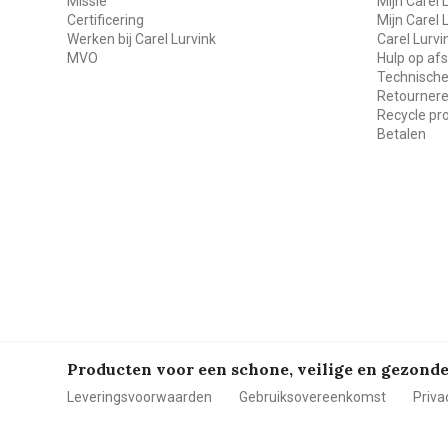
Missie
Mijn Carel 
Certificering
Mijn Carel 
Werken bij Carel Lurvink
Carel Lurv
MVO
Hulp op af
Technische
Retourner
Recycle p
Betalen
Producten voor een schone, veilige en gezon
Leveringsvoorwaarden
Gebruiksovereenkomst
Priva