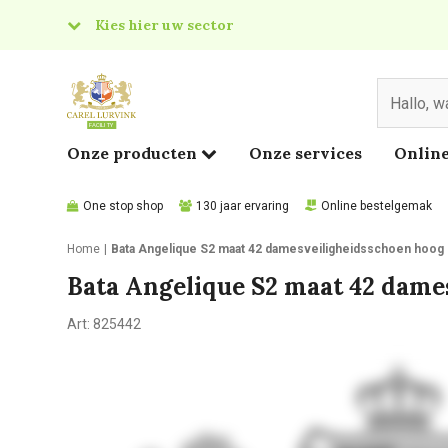
Kies hier uw sector
& Food
edical
Onze producten
Onze services
Online
One stop shop
130 jaar ervaring
Online bestelgemak
Home
Bata Angelique S2 maat 42 damesveiligheidsschoen hoog
Bata Angelique S2 maat 42 dame
Art:
825442