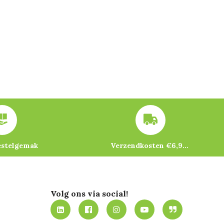
estelgemak
Verzendkosten €6,95 – gratis bij je eerste bestelling vanaf €200
Volg ons via social!