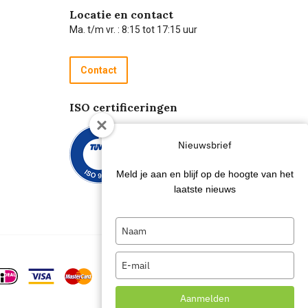
Locatie en contact
Ma. t/m vr. : 8:15 tot 17:15 uur
Contact
ISO certificeringen
Nieuwsbrief
Meld je aan en blijf op de hoogte van het
laatste nieuws
Type
your
name
Type
your
email
Aanmelden