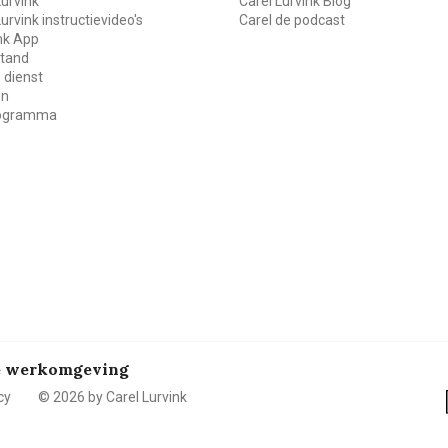
Lurvink
Carel Lurvink Blog
Lurvink instructievideo's
Carel de podcast
ink App
stand
 dienst
en
rogramma
de werkomgeving
cy
© 2026 by Carel Lurvink