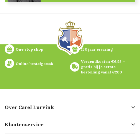
One stop shop
130 jaar ervaring
Verzendkosten €6,95 – 
Online bestelgemak
gratis bij je eerste 
bestelling vanaf €200
Over Carel Lurvink
Over ons
Klantenservice
Geschiedenis
Hofleverancier
Bestellen