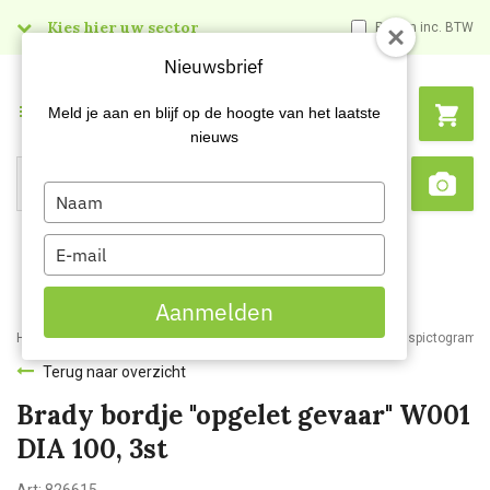
Kies hier uw sector
Prijzen inc. BTW
Nieuwsbrief
Menu
Meld je aan en blijf op de hoogte van het laatste
nieuws
Type
Search
Sca
your
name
Type
your
email
Aanmelden
Home
Webshop
Veiligheidsartikelen
Signalisatie
Veiligheidspictogram
Terug naar overzicht
Brady bordje "opgelet gevaar" W001
DIA 100, 3st