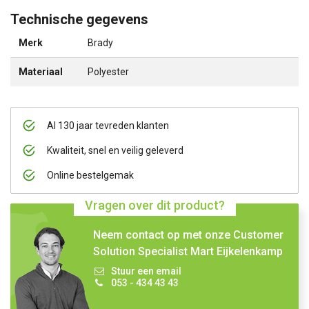
Technische gegevens
Merk
Brady
Materiaal
Polyester
Al 130 jaar tevreden klanten
Kwaliteit, snel en veilig geleverd
Online bestelgemak
Vragen over dit product?
Neem contact op met onze Customer
Solution Specialist Mart Eijkelenkamp
Stuur een email
053 - 434 43 43