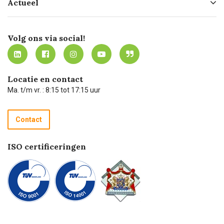
Actueel
Missie
Bezorgen
Certificering
Software koppelingen
Merken
Werken bij Carel Lurvink
Mijn Carel Lurvink
Innovation LAB
Volg ons via social!
MVO
Mijn Carel Lurvink instructievideo's
Tevreden klanten
Carel Lurvink App
Carel Lurvink Blog
Hulp op afstand
Carel de podcast
Locatie en contact
Technische dienst
Ma. t/m vr. : 8:15 tot 17:15 uur
Retourneren
Recycle programma
Contact
Betalen
ISO certificeringen