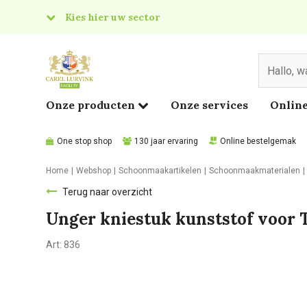
Kies hier uw sector
& Food
edical
Onze producten
Onze services
Online
One stop shop
130 jaar ervaring
Online bestelgemak
Home
Webshop
Schoonmaakartikelen
Schoonmaakmaterialen
Terug naar overzicht
Unger kniestuk kunststof voor T
Art:
836