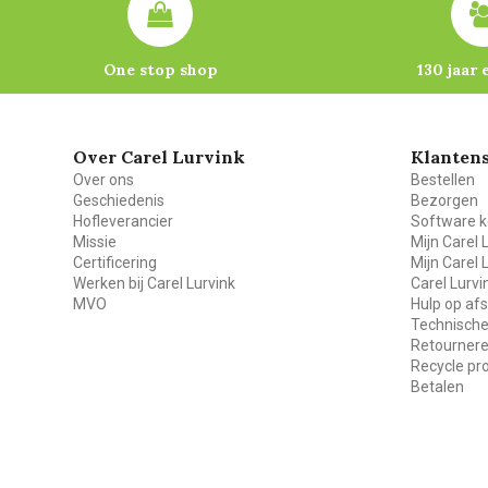
One stop shop
130 jaar 
Over Carel Lurvink
Klantens
Over ons
Bestellen
Geschiedenis
Bezorgen
Hofleverancier
Software k
Missie
Mijn Carel 
Certificering
Mijn Carel 
Werken bij Carel Lurvink
Carel Lurv
MVO
Hulp op af
Technische
Retourner
Recycle p
Betalen