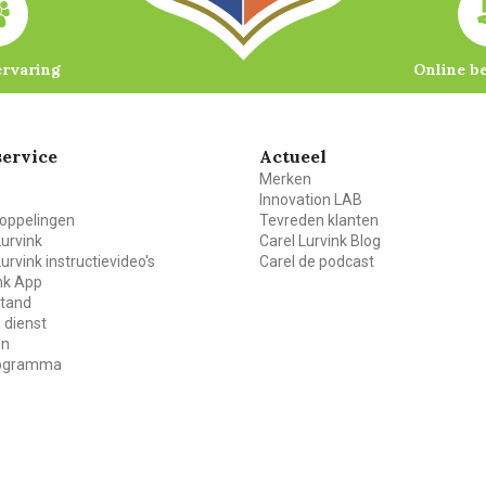
ervaring
Online b
ervice
Actueel
Merken
Innovation LAB
oppelingen
Tevreden klanten
Lurvink
Carel Lurvink Blog
Lurvink instructievideo's
Carel de podcast
ink App
stand
 dienst
en
rogramma