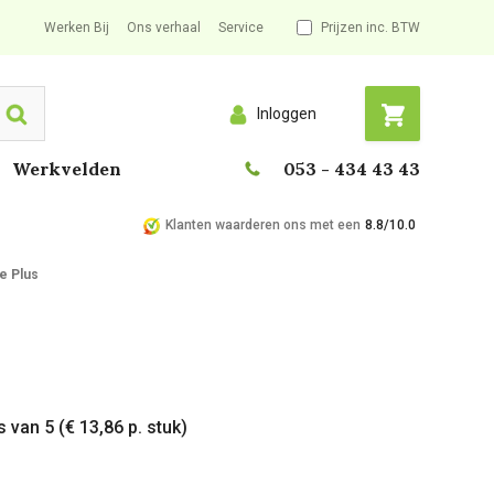
Werken Bij
Ons verhaal
Service
Prijzen inc. BTW
Inloggen
Search
Werkvelden
053 - 434 43 43
Klanten waarderen ons met een
8.8/10.0
e Plus
 van 5 (€ 13,86 p. stuk)