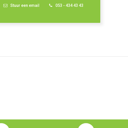
Stuur een email
053 - 434 43 43