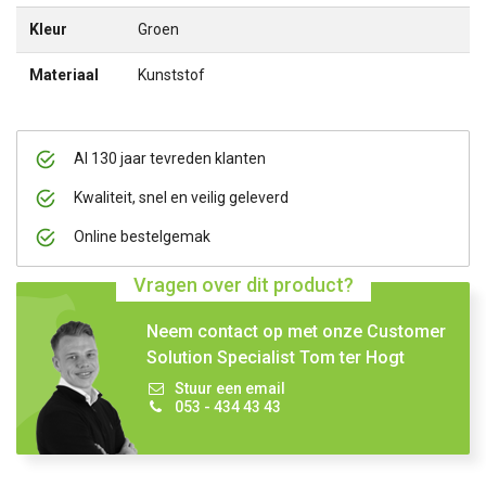
Kleur
Groen
Materiaal
Kunststof
Al 130 jaar tevreden klanten
Kwaliteit, snel en veilig geleverd
Online bestelgemak
Vragen over dit product?
Neem contact op met onze Customer
Solution Specialist Tom ter Hogt
Stuur een email
053 - 434 43 43