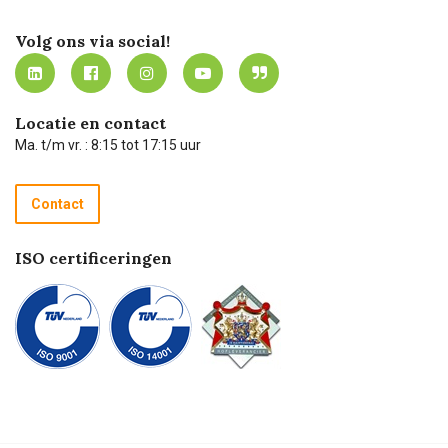
Certificering
Software koppelingen
Merken
Werken bij Carel Lurvink
Mijn Carel Lurvink
Innovation LAB
Volg ons via social!
MVO
Mijn Carel Lurvink instructievideo's
Tevreden klanten
Carel Lurvink App
Carel Lurvink Blog
Hulp op afstand
Carel de podcast
Locatie en contact
Technische dienst
Ma. t/m vr. : 8:15 tot 17:15 uur
Retourneren
Recycle programma
Contact
Betalen
ISO certificeringen