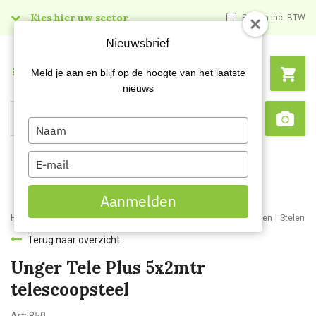
Kies hier uw sector
Prijzen inc. BTW
Nieuwsbrief
Menu
Meld je aan en blijf op de hoogte van het laatste
nieuws
Type
Search
Sca
your
name
Type
your
email
Aanmelden
Home
Webshop
Schoonmaakartikelen
Schoonmaakmaterialen
Stelen e
Terug naar overzicht
Unger Tele Plus 5x2mtr
telescoopsteel