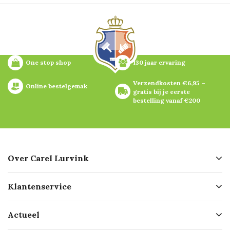
One stop shop
130 jaar ervaring
Verzendkosten €6,95 – 
Online bestelgemak
gratis bij je eerste 
bestelling vanaf €200
Over Carel Lurvink
Over ons
Klantenservice
Geschiedenis
Hofleverancier
Bestellen
Actueel
Missie
Bezorgen