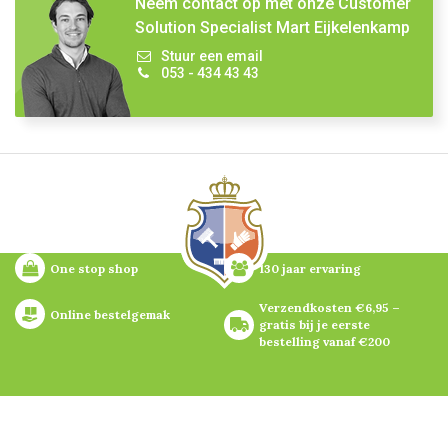
Neem contact op met onze Customer
Solution Specialist Mart Eijkelenkamp
Stuur een email
053 - 434 43 43
One stop shop
130 jaar ervaring
Verzendkosten €6,95 – 
Online bestelgemak
gratis bij je eerste 
bestelling vanaf €200