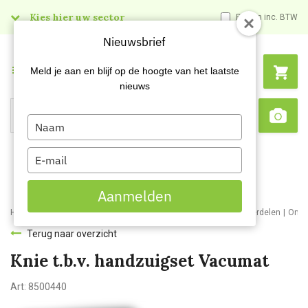
Kies hier uw sector
Prijzen inc. BTW
Nieuwsbrief
Menu
Meld je aan en blijf op de hoogte van het laatste
nieuws
Type
Search
Sca
your
name
Type
your
email
Aanmelden
Home
Webshop
Schoonmaakmachines
Stofzuigers en onderdelen
Onde
Terug naar overzicht
Knie t.b.v. handzuigset Vacumat
Art:
8500440