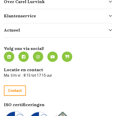
Over Carel Lurvink
Over ons
Klantenservice
Geschiedenis
Hofleverancier
Bestellen
Actueel
Missie
Bezorgen
Certificering
Software koppelingen
Merken
Werken bij Carel Lurvink
Mijn Carel Lurvink
Innovation LAB
Volg ons via social!
MVO
Mijn Carel Lurvink instructievideo's
Tevreden klanten
Carel Lurvink App
Carel Lurvink Blog
Hulp op afstand
Carel de podcast
Locatie en contact
Technische dienst
Ma. t/m vr. : 8:15 tot 17:15 uur
Retourneren
Recycle programma
Contact
Betalen
ISO certificeringen