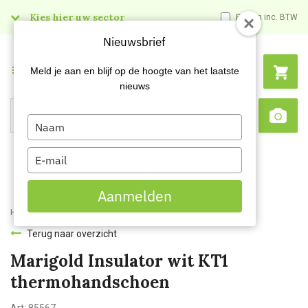
Kies hier uw sector
Prijzen inc. BTW
Nieuwsbrief
Menu
Meld je aan en blijf op de hoogte van het laatste
nieuws
Type
Search
Sca
your
name
Type
your
email
Aanmelden
Home
Marigold Insulator wit KT1 thermohandschoen
Terug naar overzicht
Marigold Insulator wit KT1
thermohandschoen