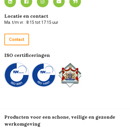
Carel Lurvink App
Carel Lurvink Blog
Hulp op afstand
Carel de podcast
Locatie en contact
Technische dienst
Ma. t/m vr. : 8:15 tot 17:15 uur
Retourneren
Recycle programma
Contact
Betalen
ISO certificeringen
Producten voor een schone, veilige en gezonde
werkomgeving