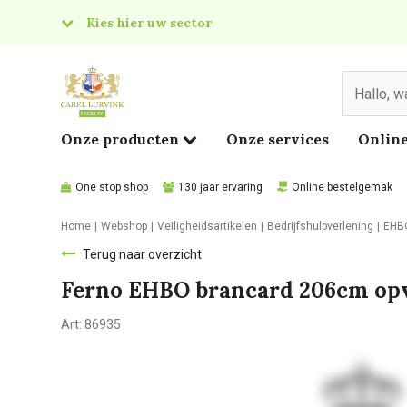
Kies hier uw sector
& Food
edical
Onze producten
Onze services
Online
One stop shop
130 jaar ervaring
Online bestelgemak
Home
Webshop
Veiligheidsartikelen
Bedrijfshulpverlening
EHBO
Terug naar overzicht
Ferno EHBO brancard 206cm opv
Art:
86935