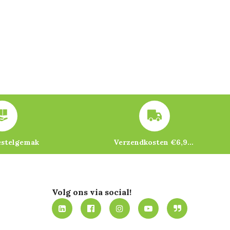
estelgemak
Verzendkosten €6,95 – gratis bij je eerste bestelling vanaf €200
Volg ons via social!