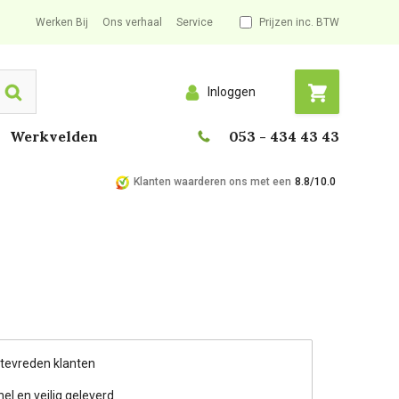
Werken Bij
Ons verhaal
Service
Prijzen inc. BTW
Inloggen
Search
Werkvelden
053 - 434 43 43
Klanten waarderen ons met een
8.8/10.0
 tevreden klanten
nel en veilig geleverd