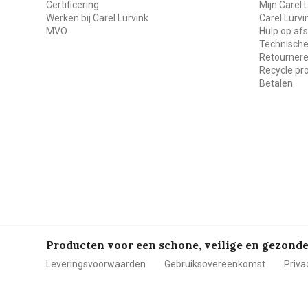
Certificering
Mijn Carel 
Werken bij Carel Lurvink
Carel Lurv
MVO
Hulp op af
Technische
Retourner
Recycle p
Betalen
Producten voor een schone, veilige en gezon
Leveringsvoorwaarden
Gebruiksovereenkomst
Priva