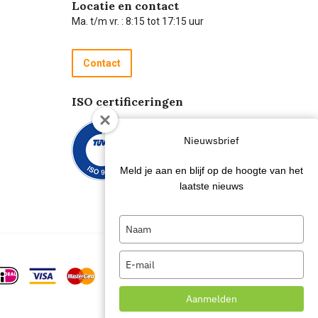
Locatie en contact
Ma. t/m vr. : 8:15 tot 17:15 uur
Contact
ISO certificeringen
Nieuwsbrief
Meld je aan en blijf op de hoogte van het
laatste nieuws
Type
your
name
Type
your
email
Aanmelden