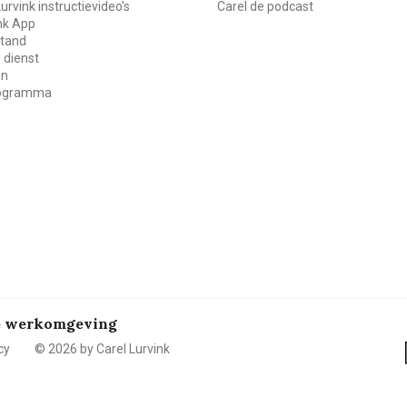
Lurvink instructievideo's
Carel de podcast
ink App
stand
 dienst
en
rogramma
de werkomgeving
cy
© 2026 by Carel Lurvink