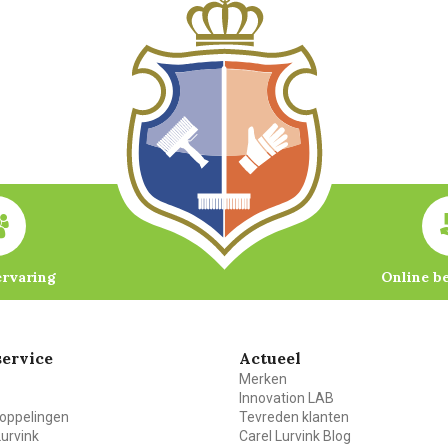
ervaring
Online b
ervice
Actueel
Merken
Innovation LAB
oppelingen
Tevreden klanten
Lurvink
Carel Lurvink Blog