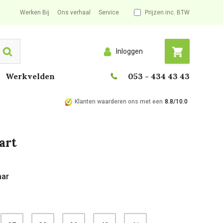
Werken Bij
Ons verhaal
Service
Prijzen inc. BTW
Inloggen
Search
Werkvelden
053 - 434 43 43
Klanten waarderen ons met een
8.8/10.0
art
aar