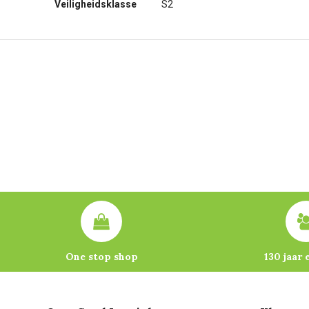
Veiligheidsklasse
S2
One stop shop
130 jaar 