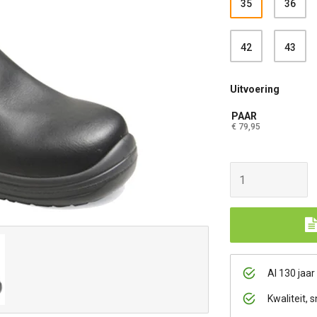
35
36
42
43
Uitvoering
PAAR
€ 79,95
Al 130 jaar
Kwaliteit, s