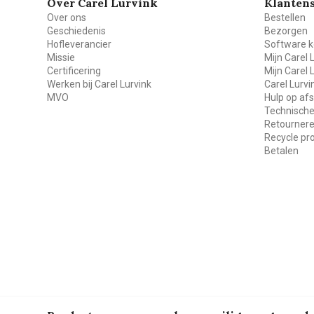
Over Carel Lurvink
Klantens
Over ons
Bestellen
Geschiedenis
Bezorgen
Hofleverancier
Software k
Missie
Mijn Carel 
Certificering
Mijn Carel 
Werken bij Carel Lurvink
Carel Lurv
MVO
Hulp op af
Technische
Retourner
Recycle p
Betalen