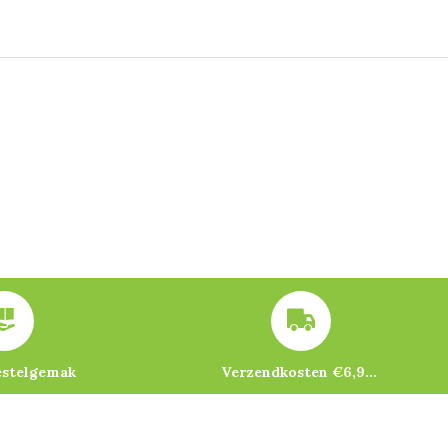
estelgemak
Verzendkosten €6,95 – gratis bij je eerste bestelling vanaf €200