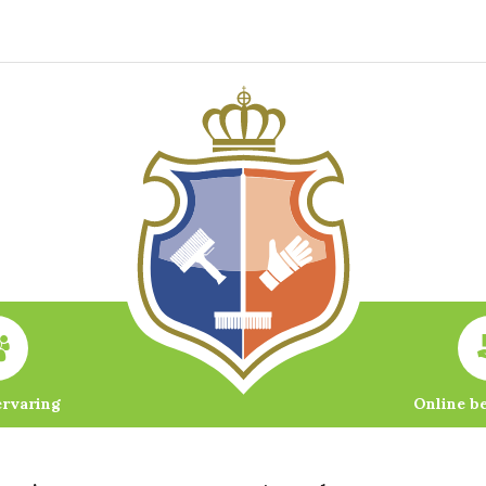
ervaring
Online b