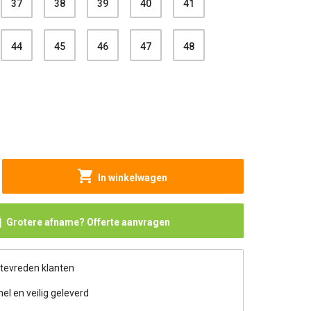
37
38
39
40
41
44
45
46
47
48
In winkelwagen
Grotere afname? Offerte aanvragen
 tevreden klanten
nel en veilig geleverd