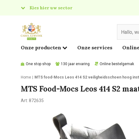
Kies hier uw sector
& Food
edical
Onze producten
Onze services
Online
One stop shop
130 jaar ervaring
Online bestelgemak
Home
MTS food-Mocs Leos 414 S2 veiligheidsschoen hoog inst
MTS Food-Mocs Leos 414 S2 maat
Art:
872635