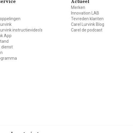
ervice
Actueel
Merken
Innovation LAB
oppelingen
Tevreden klanten
Lurvink
Carel Lurvink Blog
Lurvink instructievideo's
Carel de podcast
ink App
stand
 dienst
en
rogramma