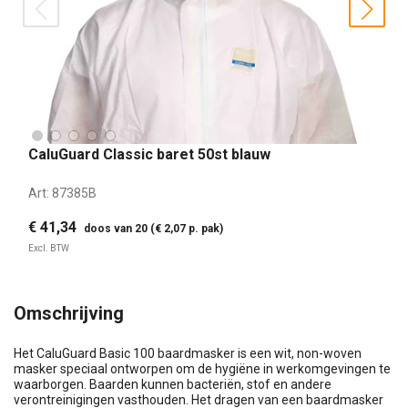
prev
nex
CaluGuard Classic baret 50st blauw
Art:
87385B
€ 41,34
doos van 20 (€ 2,07 p. pak)
Excl. BTW
Omschrijving
Het CaluGuard Basic 100 baardmasker is een wit, non-woven
masker speciaal ontworpen om de hygiëne in werkomgevingen te
waarborgen. Baarden kunnen bacteriën, stof en andere
verontreinigingen vasthouden. Het dragen van een baardmasker