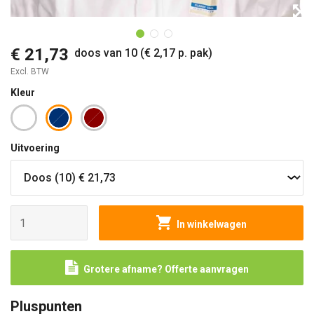
O
€ 21,73
doos van 10 (€ 2,17 p. pak)
Excl. BTW
Kleur
Uitvoering
In winkelwagen
Grotere afname? Offerte aanvragen
Pluspunten