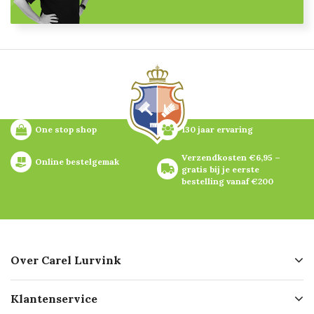
One stop shop
130 jaar ervaring
Verzendkosten €6,95 – 
Online bestelgemak
gratis bij je eerste 
bestelling vanaf €200
Over Carel Lurvink
Over ons
Klantenservice
Geschiedenis