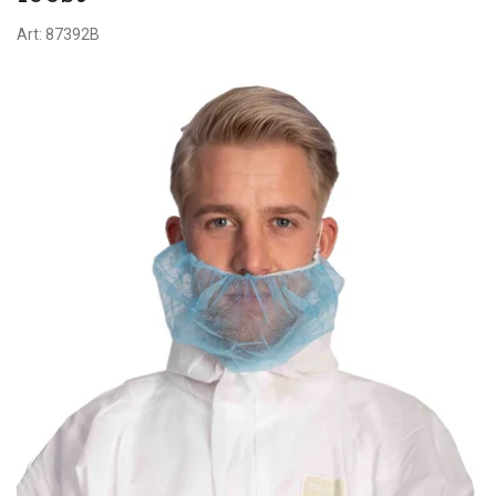
Art:
87392B