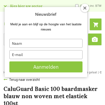
Kies hier uw sector
Prijzen inc. BTW
Nieuwsbrief
Menu
Meld je aan en blijf op de hoogte van het laatste
nieuws
Type
Search
Sca
your
name
Type
your
email
Aanmelden
Home
Webshop
Werkkleding
Disposable kleding
Disposable gelaat
Cal
Terug naar overzicht
CaluGuard Basic 100 baardmasker
blauw non woven met elastiek
100st