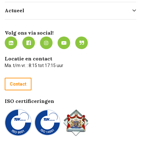
Hofleverancier
Bestellen
Actueel
Missie
Bezorgen
Certificering
Software koppelingen
Merken
Werken bij Carel Lurvink
Mijn Carel Lurvink
Innovation LAB
Volg ons via social!
MVO
Mijn Carel Lurvink instructievideo's
Tevreden klanten
Carel Lurvink App
Carel Lurvink Blog
Hulp op afstand
Carel de podcast
Locatie en contact
Technische dienst
Ma. t/m vr. : 8:15 tot 17:15 uur
Retourneren
Recycle programma
Contact
Betalen
ISO certificeringen