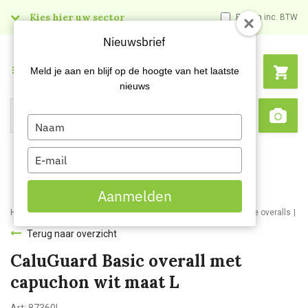
Kies hier uw sector
Prijzen inc. BTW
Nieuwsbrief
Menu
Meld je aan en blijf op de hoogte van het laatste
nieuws
Type
Search
Sca
your
name
Type
your
email
Aanmelden
Home
Webshop
Werkkleding
Disposable kleding
Disposable overalls
Ca
Terug naar overzicht
CaluGuard Basic overall met
capuchon wit maat L