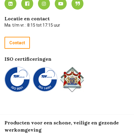
Carel Lurvink App
Carel Lurvink Blog
Hulp op afstand
Carel de podcast
Locatie en contact
Technische dienst
Ma. t/m vr. : 8:15 tot 17:15 uur
Retourneren
Recycle programma
Contact
Betalen
ISO certificeringen
Producten voor een schone, veilige en gezonde
werkomgeving