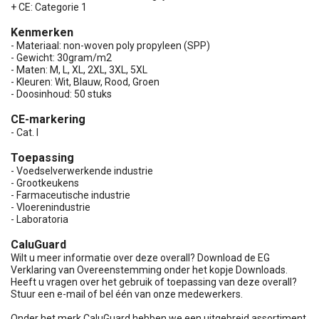
+ CE: Categorie 1
Kenmerken
- Materiaal: non-woven poly propyleen (SPP)
- Gewicht: 30gram/m2
- Maten: M, L, XL, 2XL, 3XL, 5XL
- Kleuren: Wit, Blauw, Rood, Groen
- Doosinhoud: 50 stuks
CE-markering
- Cat. I
Toepassing
- Voedselverwerkende industrie
- Grootkeukens
- Farmaceutische industrie
- Vloerenindustrie
- Laboratoria
CaluGuard
Wilt u meer informatie over deze overall? Download de EG
Verklaring van Overeenstemming onder het kopje Downloads.
Heeft u vragen over het gebruik of toepassing van deze overall?
Stuur een e-mail of bel één van onze medewerkers.
Onder het merk CaluGuard hebben we een uitgebreid assortiment