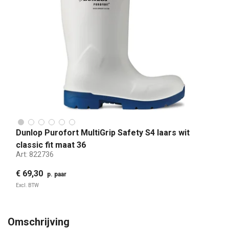
Dunlop Purofort MultiGrip Safety S4 laars wit
classic fit maat 36
Art:
822736
€ 69,30
p. paar
Excl. BTW
Omschrijving