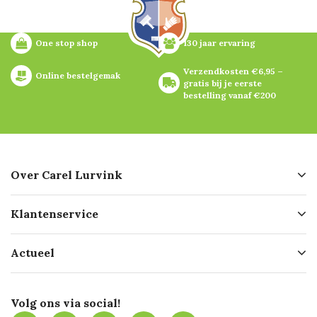
One stop shop
130 jaar ervaring
Verzendkosten €6,95 – 
Online bestelgemak
gratis bij je eerste 
bestelling vanaf €200
Over Carel Lurvink
Over ons
Klantenservice
Geschiedenis
Hofleverancier
Bestellen
Actueel
Missie
Bezorgen
Certificering
Software koppelingen
Merken
Werken bij Carel Lurvink
Mijn Carel Lurvink
Innovation LAB
Volg ons via social!
MVO
Mijn Carel Lurvink instructievideo's
Tevreden klanten