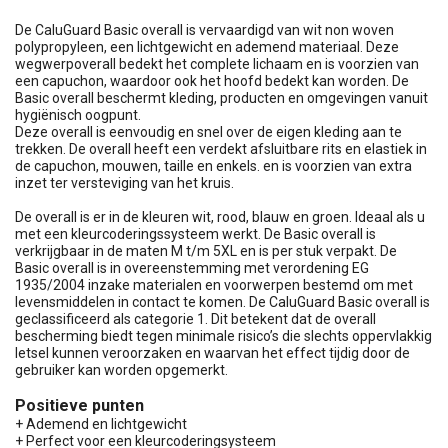
De CaluGuard Basic overall is vervaardigd van wit non woven
polypropyleen, een lichtgewicht en ademend materiaal. Deze
wegwerpoverall bedekt het complete lichaam en is voorzien van
een capuchon, waardoor ook het hoofd bedekt kan worden. De
Basic overall beschermt kleding, producten en omgevingen vanuit
hygiënisch oogpunt.
Deze overall is eenvoudig en snel over de eigen kleding aan te
trekken. De overall heeft een verdekt afsluitbare rits en elastiek in
de capuchon, mouwen, taille en enkels. en is voorzien van extra
inzet ter versteviging van het kruis.
De overall is er in de kleuren wit, rood, blauw en groen. Ideaal als u
met een kleurcoderingssysteem werkt. De Basic overall is
verkrijgbaar in de maten M t/m 5XL en is per stuk verpakt. De
Basic overall is in overeenstemming met verordening EG
1935/2004 inzake materialen en voorwerpen bestemd om met
levensmiddelen in contact te komen. De CaluGuard Basic overall is
geclassificeerd als categorie 1. Dit betekent dat de overall
bescherming biedt tegen minimale risico’s die slechts oppervlakkig
letsel kunnen veroorzaken en waarvan het effect tijdig door de
gebruiker kan worden opgemerkt.
Positieve punten
+ Ademend en lichtgewicht
+ Perfect voor een kleurcoderingsysteem