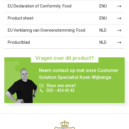
EU Declaration of Conformity: Food
ENU
Product sheet
ENU
EU Verklaring van Overeenstemming: Food
NLD
Productblad
NLD
Vragen over dit product?
Neem contact op met onze Customer
Solution Specialist Koen Wijbenga
Stuur een email
053 - 434 43 43