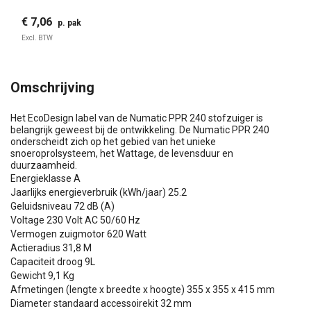
€ 7,06
p. pak
Excl. BTW
Omschrijving
Het EcoDesign label van de Numatic PPR 240 stofzuiger is
belangrijk geweest bij de ontwikkeling. De Numatic PPR 240
onderscheidt zich op het gebied van het unieke
snoeroprolsysteem, het Wattage, de levensduur en
duurzaamheid.
Energieklasse A
Jaarlijks energieverbruik (kWh/jaar) 25.2
Geluidsniveau 72 dB (A)
Voltage 230 Volt AC 50/60 Hz
Vermogen zuigmotor 620 Watt
Actieradius 31,8 M
Capaciteit droog 9L
Gewicht 9,1 Kg
Afmetingen (lengte x breedte x hoogte) 355 x 355 x 415 mm
Diameter standaard accessoirekit 32 mm