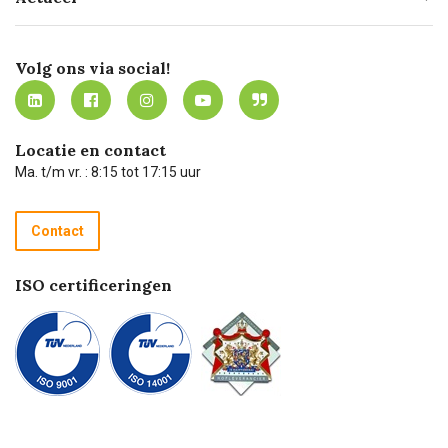
Missie
Bezorgen
Certificering
Software koppelingen
Merken
Werken bij Carel Lurvink
Mijn Carel Lurvink
Innovation LAB
Volg ons via social!
MVO
Mijn Carel Lurvink instructievideo's
Tevreden klanten
Carel Lurvink App
Carel Lurvink Blog
Hulp op afstand
Carel de podcast
Locatie en contact
Technische dienst
Ma. t/m vr. : 8:15 tot 17:15 uur
Retourneren
Recycle programma
Contact
Betalen
ISO certificeringen