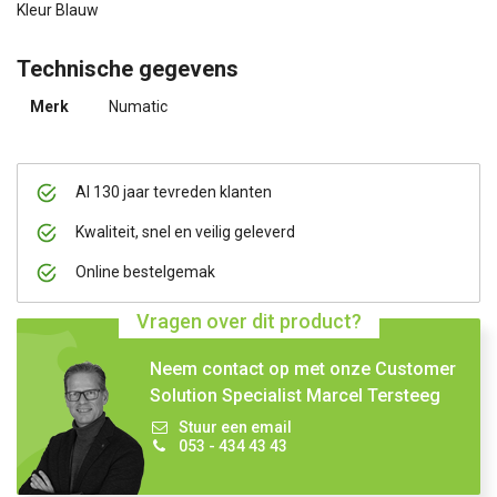
Kleur Blauw
Technische gegevens
Merk
Numatic
Al 130 jaar tevreden klanten
Kwaliteit, snel en veilig geleverd
Online bestelgemak
Vragen over dit product?
Neem contact op met onze Customer
Solution Specialist Marcel Tersteeg
Stuur een email
053 - 434 43 43