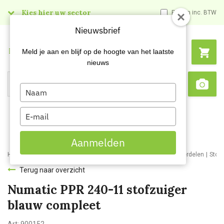
Kies hier uw sector
Prijzen inc. BTW
Nieuwsbrief
Menu
Meld je aan en blijf op de hoogte van het laatste
nieuws
Type
Search
Sca
your
name
Type
your
email
Aanmelden
Home
Webshop
Schoonmaakmachines
Stofzuigers en onderdelen
Stof
Terug naar overzicht
Numatic PPR 240-11 stofzuiger
blauw compleet