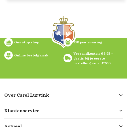
One stop shop
130 jaar ervaring
Verzendkosten €6,95 – 
Online bestelgemak
gratis bij je eerste 
bestelling vanaf €200
Over Carel Lurvink
Over ons
Klantenservice
Geschiedenis
Hofleverancier
Bestellen
Actueel