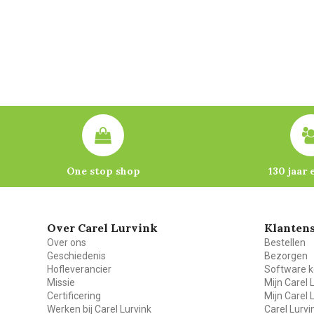
One stop shop
130 jaar 
Over Carel Lurvink
Klantens
Over ons
Bestellen
Geschiedenis
Bezorgen
Hofleverancier
Software k
Missie
Mijn Carel 
Certificering
Mijn Carel 
Werken bij Carel Lurvink
Carel Lurv