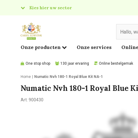
Kies hier uw sector
& Food
edical
Onze producten
Onze services
Online
One stop shop
130 jaar ervaring
Online bestelgemak
Home
Numatic Nvh 180-1 Royal Blue Kit NA-1
Numatic Nvh 180-1 Royal Blue Ki
Art:
900430