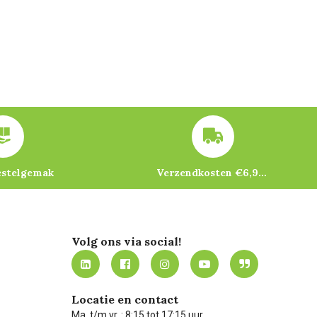
estelgemak
Verzendkosten €6,95 – gratis bij je eerste bestelling vanaf €200
Volg ons via social!
Locatie en contact
Ma. t/m vr. : 8:15 tot 17:15 uur