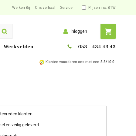
Werken Bij
Ons verhaal
Service
Prijzen inc. BTW
Inloggen
Search
Werkvelden
053 - 434 43 43
Klanten waarderen ons met een
8.8/10.0
 tevreden klanten
nel en veilig geleverd
telgemak