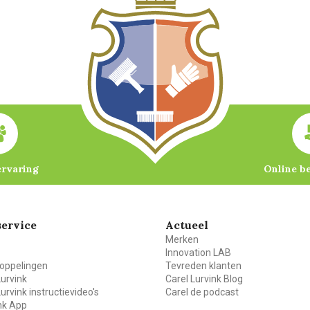
ervaring
Online b
ervice
Actueel
Merken
Innovation LAB
oppelingen
Tevreden klanten
Lurvink
Carel Lurvink Blog
Lurvink instructievideo's
Carel de podcast
ink App