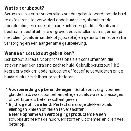
Wat is scrubzout?
Scrubzout is een soort korrelig zout dat gebruikt wordt om de huid
te exfoliëren. Het verwijdert dode huidcellen, stimuleert de
doorbloeding en maakt de huid zachter en gladder. Scrubzout
bestaat meestal uit fijne of grove zoutkristallen, soms gemengd
met oliën (zoals amandel- of jojobaolie) en geurstoffen voor extra
verzorging en een aangename geurbeleving.
Wanneer scrubzout gebruiken?
Scrubzout is ideaal voor professionals én consumenten die
streven naar een stralend zachte huid. Gebruik scrubzout 1 à 2
keer per week om dode huidcellen effectief te verwijderen en de
huidstructuur zichtbaar te verbeteren.
Voorbereiding op behandelingen:
Scrubzout zorgt voor een
gladde huid, waardoor behandelingen zoals waxen, massages
of zelfbruiners beter resultaat geven.
Bij droge of ruwe huid:
Perfect om droge plekken zoals
ellebogen, knieën of hielen te verzachten.
Betere opname van verzorgingsproducten:
Na een
scrubbeurt neemt de huid werkstoffen uit crèmes en oliën veel
beter op.