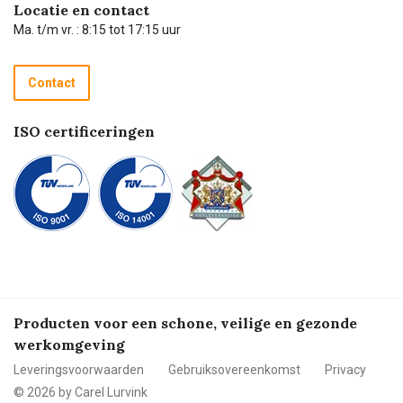
Hulp op afstand
Carel de podcast
Locatie en contact
Technische dienst
Ma. t/m vr. : 8:15 tot 17:15 uur
Retourneren
Recycle programma
Contact
Betalen
ISO certificeringen
Producten voor een schone, veilige en gezonde
werkomgeving
Leveringsvoorwaarden
Gebruiksovereenkomst
Privacy
© 2026 by Carel Lurvink