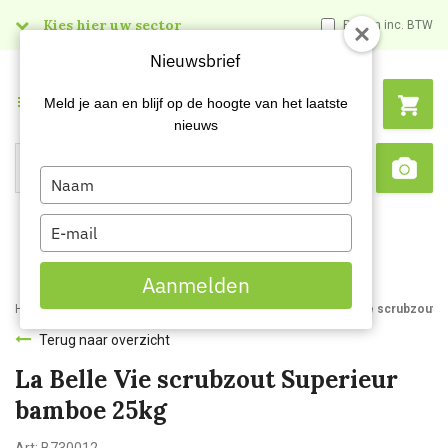
Kies hier uw sector
Prijzen inc. BTW
Nieuwsbrief
Menu
Meld je aan en blijf op de hoogte van het laatste
nieuws
Type
Search
Sca
your
name
Type
your
email
Aanmelden
Home
Webshop
Sauna en Wellness
Scrubzout
La Belle Vie scrubzout 
Terug naar overzicht
La Belle Vie scrubzout Superieur
bamboe 25kg