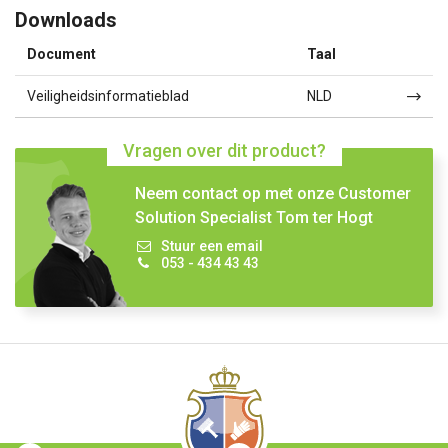
Downloads
Document
Taal
Veiligheidsinformatieblad
NLD
Vragen over dit product?
Neem contact op met onze Customer
Solution Specialist Tom ter Hogt
Stuur een email
053 - 434 43 43