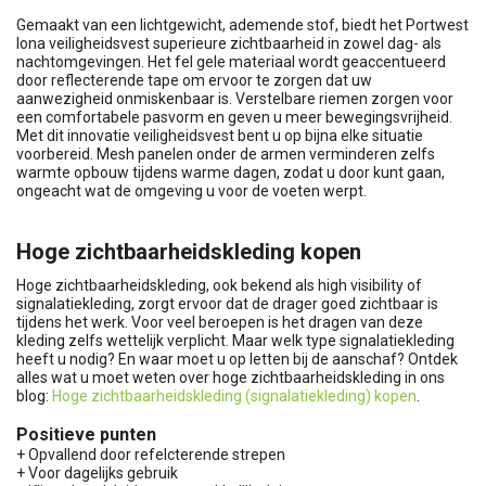
Gemaakt van een lichtgewicht, ademende stof, biedt het Portwest
Iona veiligheidsvest superieure zichtbaarheid in zowel dag- als
nachtomgevingen. Het fel gele materiaal wordt geaccentueerd
door reflecterende tape om ervoor te zorgen dat uw
aanwezigheid onmiskenbaar is. Verstelbare riemen zorgen voor
een comfortabele pasvorm en geven u meer bewegingsvrijheid.
Met dit innovatie veiligheidsvest bent u op bijna elke situatie
voorbereid. Mesh panelen onder de armen verminderen zelfs
warmte opbouw tijdens warme dagen, zodat u door kunt gaan,
ongeacht wat de omgeving u voor de voeten werpt.
Hoge zichtbaarheidskleding kopen
Hoge zichtbaarheidskleding, ook bekend als high visibility of
signalatiekleding, zorgt ervoor dat de drager goed zichtbaar is
tijdens het werk. Voor veel beroepen is het dragen van deze
kleding zelfs wettelijk verplicht. Maar welk type signalatiekleding
heeft u nodig? En waar moet u op letten bij de aanschaf? Ontdek
alles wat u moet weten over hoge zichtbaarheidskleding in ons
blog:
Hoge zichtbaarheidskleding (signalatiekleding) kopen
.
Positieve punten
+ Opvallend door refelcterende strepen
+ Voor dagelijks gebruik