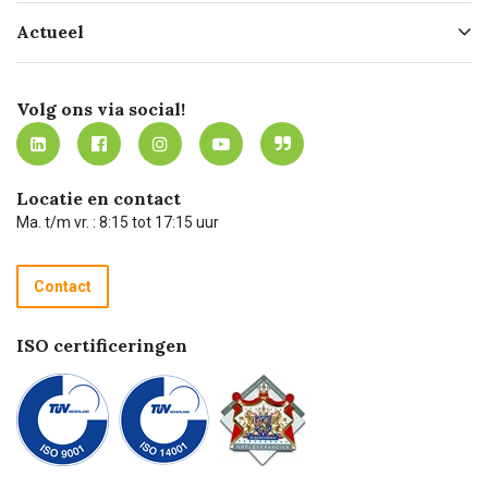
Hofleverancier
Bestellen
Actueel
Missie
Bezorgen
Certificering
Software koppelingen
Merken
Werken bij Carel Lurvink
Mijn Carel Lurvink
Innovation LAB
Volg ons via social!
MVO
Mijn Carel Lurvink instructievideo's
Tevreden klanten
Carel Lurvink App
Carel Lurvink Blog
Hulp op afstand
Carel de podcast
Locatie en contact
Technische dienst
Ma. t/m vr. : 8:15 tot 17:15 uur
Retourneren
Recycle programma
Contact
Betalen
ISO certificeringen