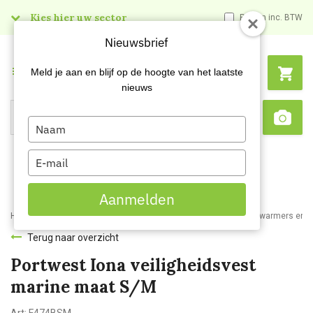
Kies hier uw sector
Prijzen inc. BTW
Nieuwsbrief
Menu
Meld je aan en blijf op de hoogte van het laatste
nieuws
Type
Search
Sca
your
name
Type
your
email
Aanmelden
Home
Webshop
Werkkleding
Bedrijfs- en werkkleding
Bodywarmers en ve
Terug naar overzicht
Portwest Iona veiligheidsvest
marine maat S/M