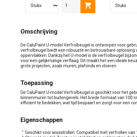
50-75 CM
115 - 200 CM
215 - 400 CM
Toevoegen aan winkel
Omschrijving
De CaluPaint U-model Verfrolbeugel is ontworpen voor gebru
verfrolbeugel biedt een robuuste en betrouwbare oplossing 
oppervlakken. Dankzij het U-model is de verfrolbeugel bijzond
voor een gelijkmatige verflaag. Dit maakt het een ideale keu
grote projecten, zoals muren, plafonds en vloeren.
Toepassing
De CaluPaint U-model Verfrolbeugel is geschikt voor het gebr
binnenmuren tot buitengevels. Het brede formaat van 100 
efficiënt te bedekken, wat tijd bespaart en zorgt voor een co
Eigenschappen
Geschikt voor wisselrollen: Compatibel met verfrollen van