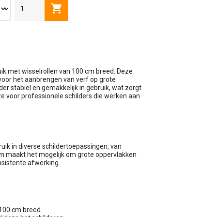
80-130 CM
165-300 CM
wagen
Toevoegen aan winkelwagen
ik met wisselrollen van 100 cm breed. Deze
voor het aanbrengen van verf op grote
er stabiel en gemakkelijk in gebruik, wat zorgt
ze voor professionele schilders die werken aan
uik in diverse schildertoepassingen, van
cm maakt het mogelijk om grote oppervlakken
nsistente afwerking.
 100 cm breed.