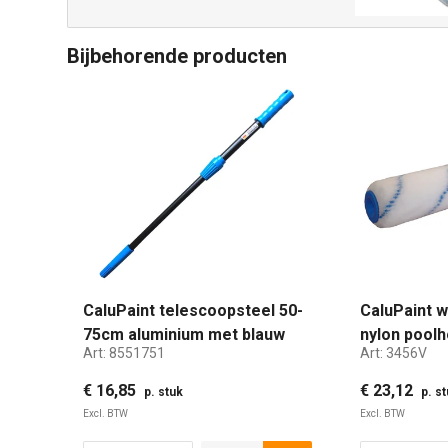
Bijbehorende producten
CaluPaint telescoopsteel 50-
CaluPaint w
75cm aluminium met blauw
nylon pool
Art:
8551751
Art:
3456V
handvat
enkele bla
stuk verpak
€ 16,85
€ 23,12
p. stuk
p. s
Excl. BTW
Excl. BTW