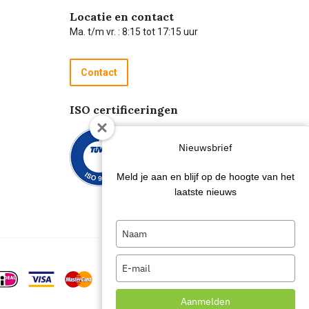
Locatie en contact
Ma. t/m vr. : 8:15 tot 17:15 uur
Contact
ISO certificeringen
Nieuwsbrief
Meld je aan en blijf op de hoogte van het
laatste nieuws
Type
your
name
Type
your
email
Aanmelden