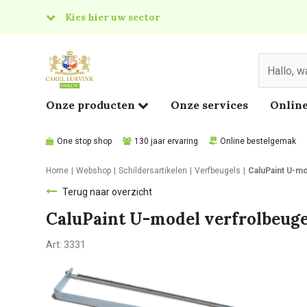
Kies hier uw sector
& Food
edical
Onze producten
Onze services
Online
One stop shop
130 jaar ervaring
Online bestelgemak
Home
Webshop
Schildersartikelen
Verfbeugels
CaluPaint U-mo
Terug naar overzicht
CaluPaint U-model verfrolbeuge
Art:
3331