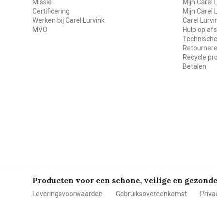
Missie
Mijn Carel 
Certificering
Mijn Carel 
Werken bij Carel Lurvink
Carel Lurv
MVO
Hulp op af
Technische
Retourner
Recycle p
Betalen
Producten voor een schone, veilige en gezon
Leveringsvoorwaarden
Gebruiksovereenkomst
Priva