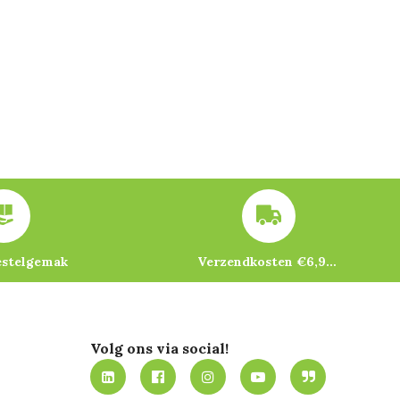
estelgemak
Verzendkosten €6,95 – gratis bij je eerste bestelling vanaf €200
Volg ons via social!