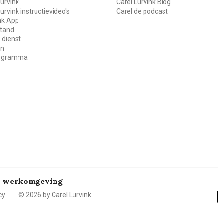
Lurvink
Carel Lurvink Blog
Lurvink instructievideo's
Carel de podcast
ink App
stand
 dienst
en
rogramma
de werkomgeving
cy
© 2026 by Carel Lurvink