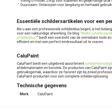
Stevig U-model: Zorgt voor stabiliteit en gelijkmatige druk 
Duurzaam: Ontworpen voor langdurig en herhaald gebruik
Essentiële schildersartikelen voor een pe
Als u aan een professionele schilderklus begint, is het belang
voor een vakkundige afwerking. De blog
"Welke schildersarti
schilderklus?
" biedt een overzicht van de onmisbare tools en
efficiënt en met een perfect eindresultaat uit te voeren.
CaluPaint
CaluPaint biedt een uitgebreid assortiment
schilderbenodig
afdekmaterialen en borstels. De producten van CaluPaint zij
gebruiksgemak, waardoor ze favoriet zijn bij zowel professi
CaluPaint-producten voor een complete schilderoplossing.
Technische gegevens
Merk
CaluPaint