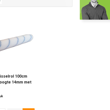
isselrol 100cm
hoogte 14mm met
uwe streep per
t
tuk