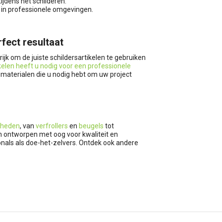
tijdens het schilderen.
 in professionele omgevingen.
rfect resultaat
rijk om de juiste schildersartikelen te gebruiken
kelen heeft u nodig voor een professionele
 materialen die u nodig hebt om uw project
dheden
, van
verfrollers
en
beugels
tot
n ontworpen met oog voor kwaliteit en
onals als doe-het-zelvers. Ontdek ook andere