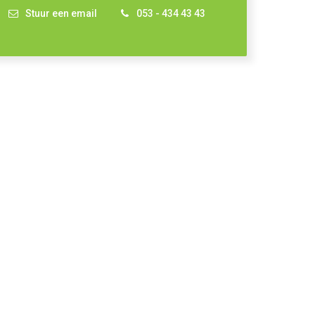
Stuur een email
053 - 434 43 43