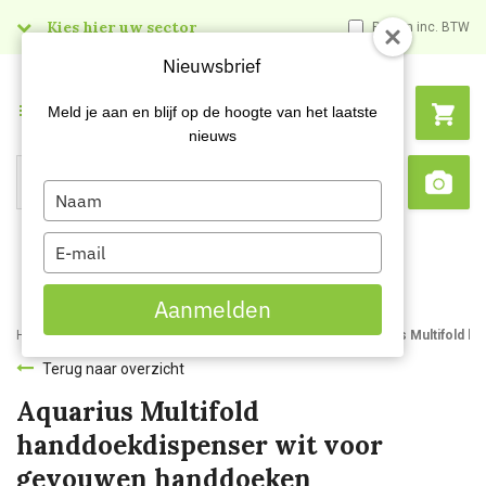
Kies hier uw sector
Prijzen inc. BTW
Nieuwsbrief
Menu
Meld je aan en blijf op de hoogte van het laatste
nieuws
Type
Search
Sca
your
name
Type
your
email
Aanmelden
Home
Webshop
Dispensers
Handdoekdispensers
Aquarius Multifold 
Terug naar overzicht
Aquarius Multifold
handdoekdispenser wit voor
gevouwen handdoeken