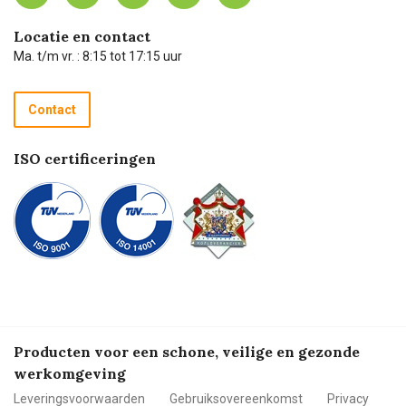
Carel Lurvink App
Carel Lurvink Blog
Hulp op afstand
Carel de podcast
Locatie en contact
Technische dienst
Ma. t/m vr. : 8:15 tot 17:15 uur
Retourneren
Recycle programma
Contact
Betalen
ISO certificeringen
Producten voor een schone, veilige en gezonde
werkomgeving
Leveringsvoorwaarden
Gebruiksovereenkomst
Privacy