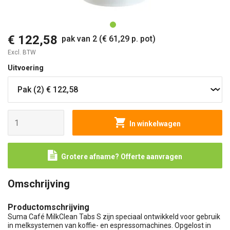
O
€ 122,58
pak van 2 (€ 61,29 p. pot)
Excl. BTW
Uitvoering
In winkelwagen
Grotere afname? Offerte aanvragen
Omschrijving
Productomschrijving
Suma Café MilkClean Tabs S zijn speciaal ontwikkeld voor gebruik
in melksystemen van koffie- en espressomachines. Opgelost in