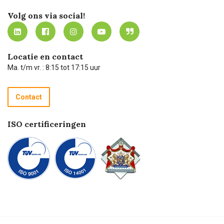
Werken bij Carel Lurvink
Mijn Carel Lurvink
Innovation LAB
Volg ons via social!
MVO
Mijn Carel Lurvink instructievideo's
Tevreden klanten
Carel Lurvink App
Carel Lurvink Blog
Hulp op afstand
Carel de podcast
Locatie en contact
Technische dienst
Ma. t/m vr. : 8:15 tot 17:15 uur
Retourneren
Recycle programma
Contact
Betalen
ISO certificeringen