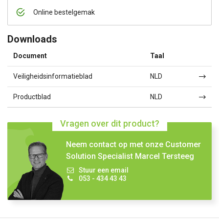
Online bestelgemak
Downloads
Document
Taal
Veiligheidsinformatieblad
NLD
Productblad
NLD
Vragen over dit product?
Neem contact op met onze Customer
Solution Specialist Marcel Tersteeg
Stuur een email
053 - 434 43 43