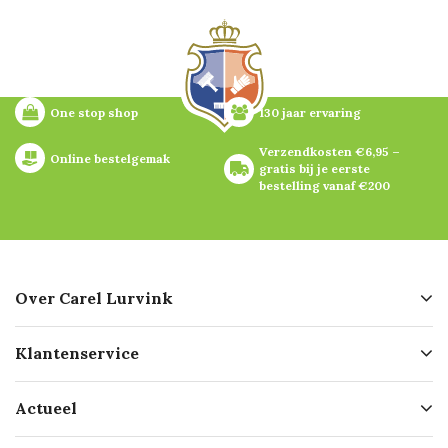
One stop shop
130 jaar ervaring
Verzendkosten €6,95 – 
Online bestelgemak
gratis bij je eerste 
bestelling vanaf €200
Over Carel Lurvink
Over ons
Klantenservice
Geschiedenis
Hofleverancier
Bestellen
Actueel
Missie
Bezorgen
Certificering
Software koppelingen
Merken