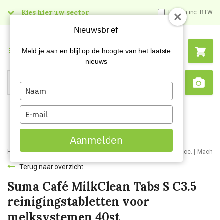
Kies hier uw sector
Prijzen inc. BTW
Nieuwsbrief
Menu
Meld je aan en blijf op de hoogte van het laatste
nieuws
Type
Search
Sca
your
name
Type
your
email
Aanmelden
Home
Webshop
Schoonmaakmachines
Koffiemachines en acc.
Machine
Terug naar overzicht
Suma Café MilkClean Tabs S C3.5
reinigingstabletten voor
melksystemen 40st