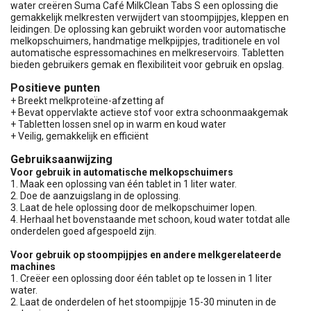
water creëren Suma Café MilkClean Tabs S een oplossing die
gemakkelijk melkresten verwijdert van stoompijpjes, kleppen en
leidingen. De oplossing kan gebruikt worden voor automatische
melkopschuimers, handmatige melkpijpjes, traditionele en vol
automatische espressomachines en melkreservoirs. Tabletten
bieden gebruikers gemak en flexibiliteit voor gebruik en opslag.
Positieve punten
+ Breekt melkproteïne-afzetting af
+ Bevat oppervlakte actieve stof voor extra schoonmaakgemak
+ Tabletten lossen snel op in warm en koud water
+ Veilig, gemakkelijk en efficiënt
Gebruiksaanwijzing
Voor gebruik in automatische melkopschuimers
1. Maak een oplossing van één tablet in 1 liter water.
2. Doe de aanzuigslang in de oplossing.
3. Laat de hele oplossing door de melkopschuimer lopen.
4. Herhaal het bovenstaande met schoon, koud water totdat alle
onderdelen goed afgespoeld zijn.
Voor gebruik op stoompijpjes en andere melkgerelateerde
machines
1. Creëer een oplossing door één tablet op te lossen in 1 liter
water.
2. Laat de onderdelen of het stoompijpje 15-30 minuten in de