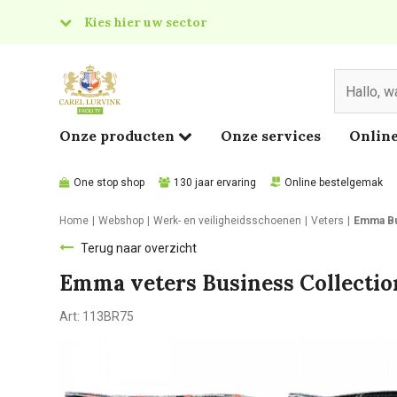
Kies hier uw sector
& Food
edical
Onze producten
Onze services
Online
One stop shop
130 jaar ervaring
Online bestelgemak
Home
Webshop
Werk- en veiligheidsschoenen
Veters
Emma Bu
Terug naar overzicht
Emma veters Business Collectio
Art:
113BR75