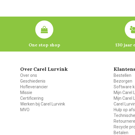
One stop shop
130 jaar 
Over Carel Lurvink
Klantens
Over ons
Bestellen
Geschiedenis
Bezorgen
Hofleverancier
Software k
Missie
Mijn Carel 
Certificering
Mijn Carel 
Werken bij Carel Lurvink
Carel Lurv
MVO
Hulp op af
Technische
Retourner
Recycle p
Betalen