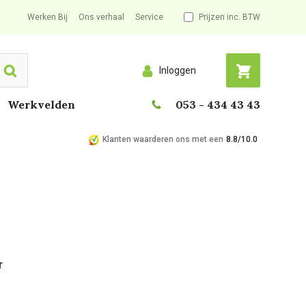
Werken Bij
Ons verhaal
Service
Prijzen inc. BTW
Inloggen
Search
Werkvelden
053 - 434 43 43
Klanten waarderen ons met een
8.8/10.0
r