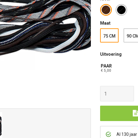
Maat
75 CM
90 C
Uitvoering
PAAR
€ 5,00
Al 130 jaar