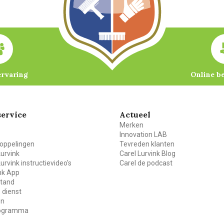
ervaring
Online b
ervice
Actueel
Merken
Innovation LAB
oppelingen
Tevreden klanten
Lurvink
Carel Lurvink Blog
Lurvink instructievideo's
Carel de podcast
ink App
stand
 dienst
en
rogramma