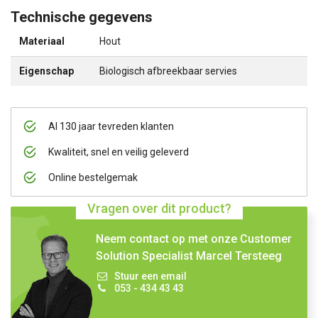
Technische gegevens
Materiaal
Hout
Eigenschap
Biologisch afbreekbaar servies
Al 130 jaar tevreden klanten
Kwaliteit, snel en veilig geleverd
Online bestelgemak
Vragen over dit product?
Neem contact op met onze Customer
Solution Specialist Marcel Tersteeg
Stuur een email
053 - 434 43 43