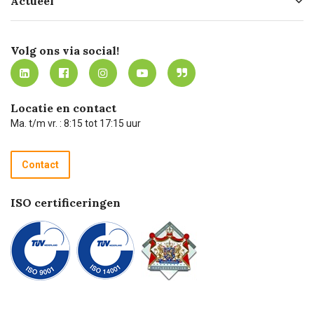
Actueel
Missie
Bezorgen
Certificering
Software koppelingen
Merken
Werken bij Carel Lurvink
Mijn Carel Lurvink
Innovation LAB
Volg ons via social!
MVO
Mijn Carel Lurvink instructievideo's
Tevreden klanten
Carel Lurvink App
Carel Lurvink Blog
Hulp op afstand
Carel de podcast
Locatie en contact
Technische dienst
Ma. t/m vr. : 8:15 tot 17:15 uur
Retourneren
Recycle programma
Contact
Betalen
ISO certificeringen