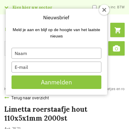
Kies hier uw sector
Prijzen inc. BTW
Nieuwsbrief
Menu
Meld je aan en blijf op de hoogte van het laatste
nieuws
Type
Search
Sca
your
name
Type
your
email
Aanmelden
Home
Webshop
Kantineartikelen
Disposable servies
Drinkrietjes en roer
Terug naar overzicht
Limetta roerstaafje hout
110x5x1mm 2000st