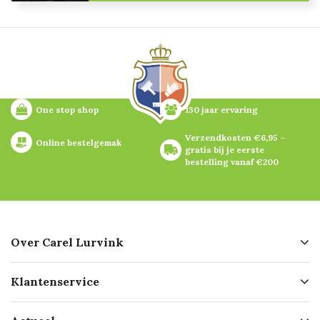
One stop shop
130 jaar ervaring
Verzendkosten €6,95 – 
Online bestelgemak
gratis bij je eerste 
bestelling vanaf €200
Over Carel Lurvink
Over ons
Klantenservice
Geschiedenis
Hofleverancier
Bestellen