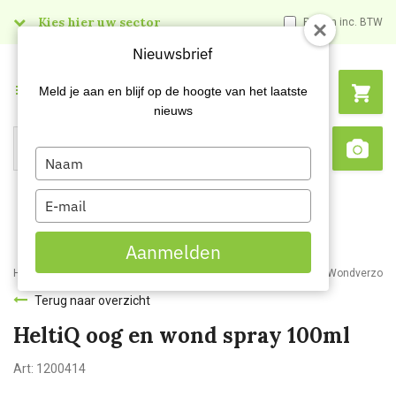
Kies hier uw sector
Prijzen inc. BTW
Nieuwsbrief
Menu
Meld je aan en blijf op de hoogte van het laatste
nieuws
Type
Search
Sca
your
name
Type
your
email
Aanmelden
Home
Webshop
Veiligheidsartikelen
Bedrijfshulpverlening
Wondverzorgi
Terug naar overzicht
HeltiQ oog en wond spray 100ml
Art:
1200414