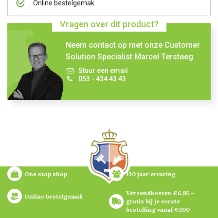
Online bestelgemak
Vragen over dit product?
Neem contact op met onze Customer
Solution Specialist Marcel Tersteeg
Stuur een email
053 - 434 43 43
One stop shop
130 jaar ervaring
Verzendkosten €6,95 – 
Online bestelgemak
gratis bij je eerste 
bestelling vanaf €200