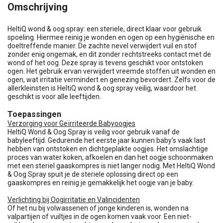
Omschrijving
HeltiQ wond & oog spray: een steriele, direct klaar voor gebruik
spoeling. Hiermee reinig je wonden en ogen op een hygiënische en
doeltreffende manier. De zachte nevel verwijdert vuil en stof
zonder enig ongemak, en dit zonder rechtstreeks contact met de
wond of het oog. Deze spray is tevens geschikt voor ontstoken
ogen. Het gebruik ervan verwijdert vreemde stoffen uit wonden en
ogen, wat irritatie vermindert en genezing bevordert. Zelfs voor de
allerkleinsten is HeltiQ wond & oog spray veilig, waardoor het
geschikt is voor alle leeftijden.
Toepassingen
Verzorging voor Geïrriteerde Babyoogjes
HeltiQ Wond & Oog Spray is veilig voor gebruik vanaf de
babyleeftijd. Gedurende het eerste jaar kunnen baby's vaak last
hebben van ontstoken en dichtgeplakte oogjes. Het omslachtige
proces van water koken, afkoelen en dan het oogje schoonmaken
met een steriel gaaskompres is niet langer nodig. Met HeltiQ Wond
& Oog Spray spuit je de steriele oplossing direct op een
gaaskompres en reinig je gemakkelijk het oogje van je baby.
Verlichting bij Oogirritatie en Valincidenten
Of het nu bij volwassenen of jonge kinderen is, wonden na
valpartijen of vuiltjes in de ogen komen vaak voor. Een niet-