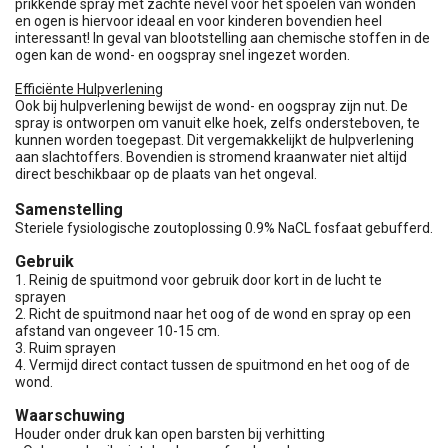
prikkende spray met zachte nevel voor het spoelen van wonden
en ogen is hiervoor ideaal en voor kinderen bovendien heel
interessant! In geval van blootstelling aan chemische stoffen in de
ogen kan de wond- en oogspray snel ingezet worden.
Efficiënte Hulpverlening
Ook bij hulpverlening bewijst de wond- en oogspray zijn nut. De
spray is ontworpen om vanuit elke hoek, zelfs ondersteboven, te
kunnen worden toegepast. Dit vergemakkelijkt de hulpverlening
aan slachtoffers. Bovendien is stromend kraanwater niet altijd
direct beschikbaar op de plaats van het ongeval.
Samenstelling
Steriele fysiologische zoutoplossing 0.9% NaCL fosfaat gebufferd.
Gebruik
1. Reinig de spuitmond voor gebruik door kort in de lucht te
sprayen
2. Richt de spuitmond naar het oog of de wond en spray op een
afstand van ongeveer 10-15 cm.
3. Ruim sprayen
4. Vermijd direct contact tussen de spuitmond en het oog of de
wond.
Waarschuwing
Houder onder druk kan open barsten bij verhitting