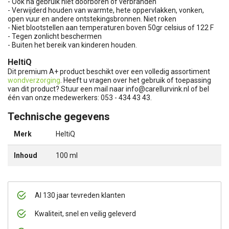
- Ook na gebruik niet doorboren of verbranden
- Verwijderd houden van warmte, hete oppervlakken, vonken,
open vuur en andere ontstekingsbronnen. Niet roken
- Niet blootstellen aan temperaturen boven 50gr celsius of 122 F
- Tegen zonlicht beschermen
- Buiten het bereik van kinderen houden.
HeltiQ
Dit premium A+ product beschikt over een volledig assortiment
wondverzorging
. Heeft u vragen over het gebruik of toepassing
van dit product? Stuur een mail naar
info@carellurvink.nl
of bel
één van onze medewerkers: 053 - 434 43 43.
Technische gegevens
Merk
HeltiQ
Inhoud
100 ml
Al 130 jaar tevreden klanten
Kwaliteit, snel en veilig geleverd