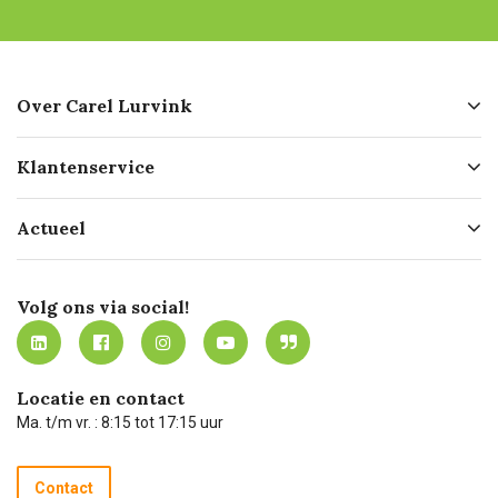
Over Carel Lurvink
Over ons
Klantenservice
Geschiedenis
Hofleverancier
Bestellen
Actueel
Missie
Bezorgen
Certificering
Software koppelingen
Merken
Werken bij Carel Lurvink
Mijn Carel Lurvink
Innovation LAB
Volg ons via social!
MVO
Mijn Carel Lurvink instructievideo's
Tevreden klanten
Carel Lurvink App
Carel Lurvink Blog
Hulp op afstand
Carel de podcast
Locatie en contact
Technische dienst
Ma. t/m vr. : 8:15 tot 17:15 uur
Retourneren
Recycle programma
Contact