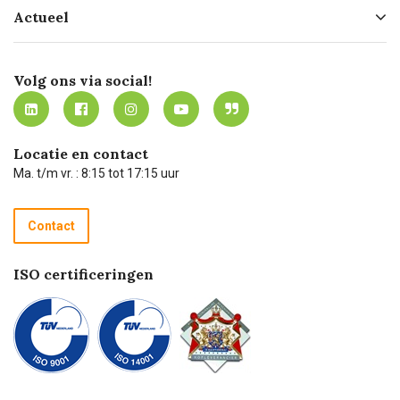
Hofleverancier
Bestellen
Actueel
Missie
Bezorgen
Certificering
Software koppelingen
Merken
Werken bij Carel Lurvink
Mijn Carel Lurvink
Innovation LAB
Volg ons via social!
MVO
Mijn Carel Lurvink instructievideo's
Tevreden klanten
Carel Lurvink App
Carel Lurvink Blog
Hulp op afstand
Carel de podcast
Locatie en contact
Technische dienst
Ma. t/m vr. : 8:15 tot 17:15 uur
Retourneren
Recycle programma
Contact
Betalen
ISO certificeringen