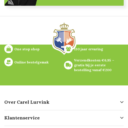
One stop shop
130 jaar ervaring
Verzendkosten €6,95 – 
Online bestelgemak
gratis bij je eerste 
bestelling vanaf €200
Over Carel Lurvink
Over ons
Klantenservice
Geschiedenis