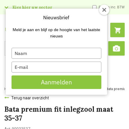
Kies hier uw sector
Prijzen inc. BTW
Nieuwsbrief
Menu
Meld je aan en blijf op de hoogte van het laatste
nieuws
Type
Search
Sca
your
name
Type
your
email
Aanmelden
Home
Webshop
Werk- en veiligheidsschoenen
Inlegzolen
Bata premium 
Terug naar overzicht
Bata premium fit inlegzool maat
35-37