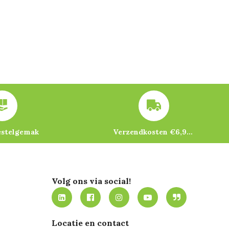
estelgemak
Verzendkosten €6,95 – gratis bij je eerste bestelling vanaf €200
Volg ons via social!
Locatie en contact