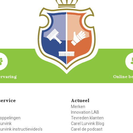
ervaring
Online b
ervice
Actueel
Merken
Innovation LAB
oppelingen
Tevreden klanten
Lurvink
Carel Lurvink Blog
Lurvink instructievideo's
Carel de podcast