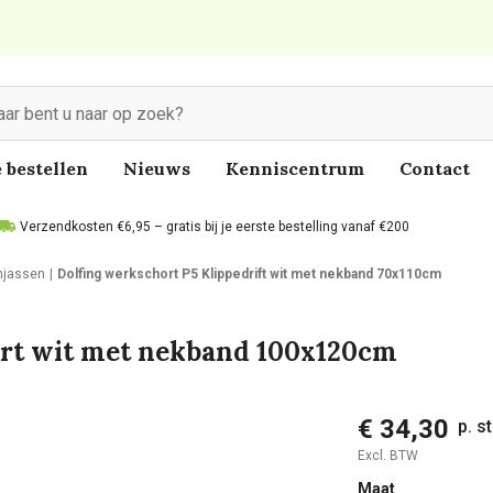
 bestellen
Nieuws
Kenniscentrum
Contact
Verzendkosten €6,95 – gratis bij je eerste bestelling vanaf €200
njassen
Dolfing werkschort P5 Klippedrift wit met nekband 70x110cm
ort wit met nekband 100x120cm
€ 34,30
p. s
Excl. BTW
Maat