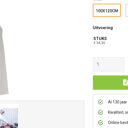
100X120CM
Uitvoering
STUKS
€ 34,30
Al 130 jaar
Kwaliteit, s
Online bes