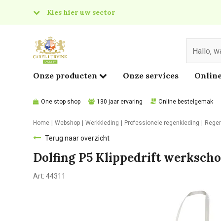
Kies hier uw sector
& Food
edical
Onze producten
Onze services
Online
One stop shop
130 jaar ervaring
Online bestelgemak
Home
Webshop
Werkkleding
Professionele regenkleding
Rege
Terug naar overzicht
Dolfing P5 Klippedrift werksch
Art:
44311