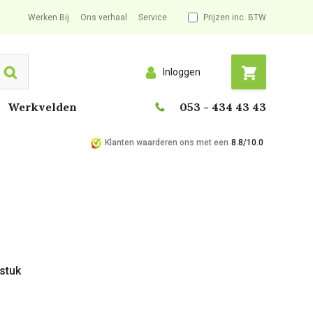
Werken Bij
Ons verhaal
Service
Prijzen inc. BTW
Inloggen
Search
Werkvelden
053 - 434 43 43
Klanten waarderen ons met een
8.8/10.0
 stuk