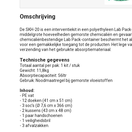
Omschrijving
De SKH-20 is een interventiekit in een polyethyleen Lab Pa
middelgrote hoeveelheden gemorste chemicaliën en gevaarli
chemicaliënbestendige Lab Pack-container beschermt het ab
voor een gemakkelijke toegang tot de producten. Het lege va
verzending van het gebruikte absorptiemateriaal.
Technische gegevens
Totaal aantal per pak: 1 kit / stuk
Gewicht: 11,8kg
Absorptiecapaciteit: 56ltr
Gebruik: Noodmaatregel bij gemorste vloeistoffen
Inhoud:
- PE vat
- 12 doeken (41 cm x 51 cm)
- 3 soc’s (Ø 7,6 cm x 366 cm)
- 2 kussens (43 cm x 48 cm)
- 1 paar handschoenen
- 1 veiligheidsbril
- 3 afvalzakken.