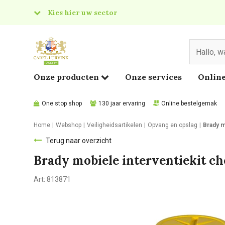
Kies hier uw sector
& Food
edical
Onze producten
Onze services
Online
One stop shop
130 jaar ervaring
Online bestelgemak
Home
Webshop
Veiligheidsartikelen
Opvang en opslag
Brady m
Terug naar overzicht
Brady mobiele interventiekit ch
Art:
813871