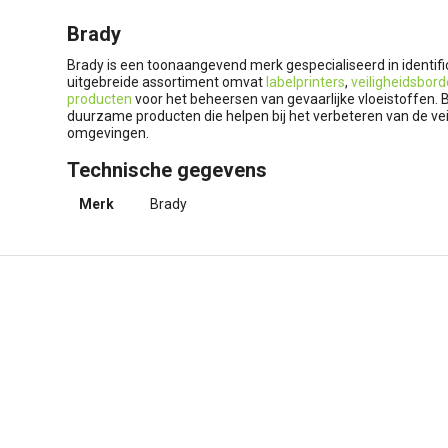
Brady
Brady is een toonaangevend merk gespecialiseerd in identific
uitgebreide assortiment omvat
labelprinters
,
veiligheidsbor
producten
voor het beheersen van gevaarlijke vloeistoffen
duurzame producten die helpen bij het verbeteren van de veilig
omgevingen.
Technische gegevens
Merk
Brady