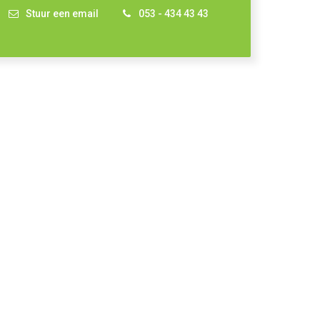
Stuur een email
053 - 434 43 43