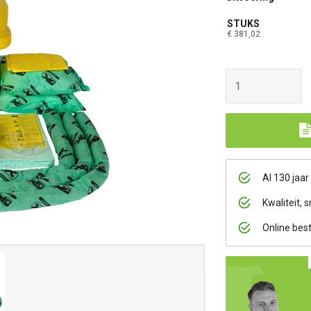
STUKS
€ 381,02
Al 130 jaar
Kwaliteit, s
Online bes