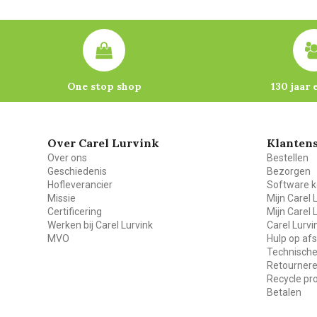
One stop shop
130 jaar 
Over Carel Lurvink
Klantens
Over ons
Bestellen
Geschiedenis
Bezorgen
Hofleverancier
Software k
Missie
Mijn Carel 
Certificering
Mijn Carel 
Werken bij Carel Lurvink
Carel Lurv
MVO
Hulp op af
Technische
Retourner
Recycle p
Betalen