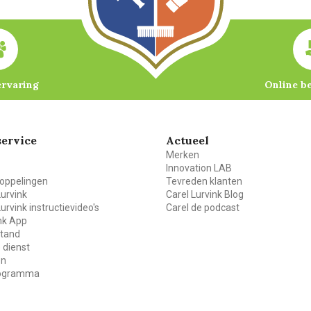
ervaring
Online b
ervice
Actueel
Merken
Innovation LAB
oppelingen
Tevreden klanten
Lurvink
Carel Lurvink Blog
Lurvink instructievideo's
Carel de podcast
ink App
stand
 dienst
en
rogramma