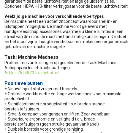
garandeert de beste luchtkwaliteit en lage geluidsemissies.
Optioneel HEPA H13-filter verkrijgbaar voor de beste luchtkwaliteit
Veelzijdige machine voor verschillende vloertypes
De machine heeft een actief zitconcept waardoor snel in- en
uitstappen mogelijk is. De machine wordt geleverd met
handgereedschap accessoires waarmee u kleine ruimtes in een
straal van 3m rond de machine handmatig kunt reinigen. De stoel
en het stuur zijn in hoogte verstelbaar en maken een ergonomisch
gebruik van de machine mogelijk.
Taski Machine Madness
Profiteer nu van kortingen op geselecteerde Taski Machines.
Actieprijs inclusief tractiebatterijen:
Artikel 7524870 tractiebatterij
Positieve punten
+ Nieuwe opzit stofzuiger met borstels.
+ Optimale werkbreedte en hoge werksnelheid voor maximale
productiviteit
+ Significant hogere productiviteit t.o.v. brede staande
borstelstofzuigers.
+ Smal & compact voor gangen en liften. Zeer wendbaar.
+ Superieure ergonomie en veiligheid t.o.v. brede
borstelsotfzuigers (geen struikelgevaar van kabel)
+ Dubbele borstels voor grondige reiniging.