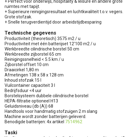
+ Perfect voor onderwijs, hospitality & leisure en andere grote
ruimtes met tapijt.
+ Superieure reinigingsresultaat en luchtkwaliteit t.o.v. vegers.
Grote stofzak.
+ Snelle terugverdientijd door arbeidstijdbesparing
Technische gegevens
Productiviteit (theoretisch) 3575 m2 / u
Productiviteit met één batterijset 12’100 m2 / u
Werkbreedte cilindrische borstel 50 cm
Werkbreedte zijborstel 65 cm
Reinigingssnelheid < 5.5 km / u
Zijborstel offset 10 cm
Draaicirkel 1,80 m
Afmetingen 138 x 58 x 128 cm
Inhoud stofzak 15 l
Vuilcontainer capaciteit 3 l
Bedrijfsduur <4 uur
Borstelsysteem dubbele cilindrische borstel
HEPA-filtratie optioneel H13
Geluidsniveau (db (A)) 68
Handtools voor handmatig stofzuigen 2 m slang
Machine wordt zonder batterijen geleverd.
Benodigde batterijen: 4x artikel
7514962
Taski