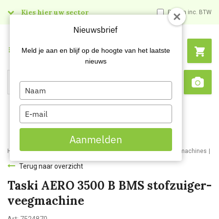
Kies hier uw sector
Prijzen inc. BTW
Nieuwsbrief
Menu
Meld je aan en blijf op de hoogte van het laatste
nieuws
Type
Search
Sca
your
name
Type
your
email
Aanmelden
Home
Webshop
Schoonmaakmachines
Veeg- en veegzuig machines
Ta
Terug naar overzicht
Taski AERO 3500 B BMS stofzuiger-
veegmachine