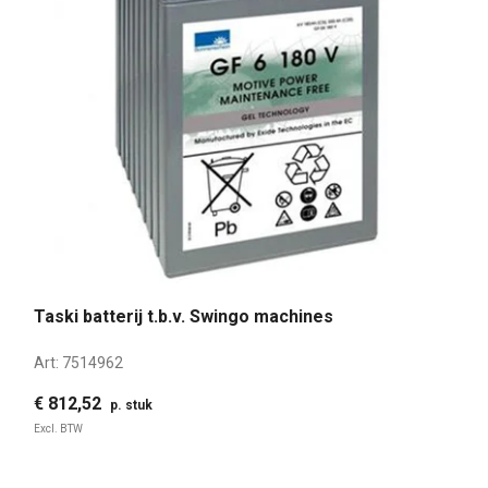
Taski batterij t.b.v. Swingo machines
Art:
7514962
€ 812,52
p. stuk
Excl. BTW