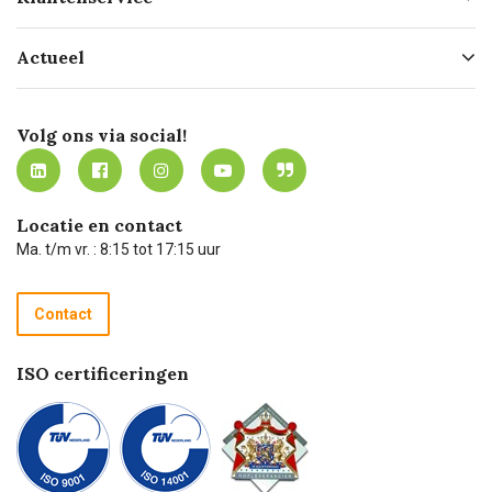
Geschiedenis
Hofleverancier
Bestellen
Actueel
Missie
Bezorgen
Certificering
Software koppelingen
Merken
Werken bij Carel Lurvink
Mijn Carel Lurvink
Innovation LAB
Volg ons via social!
MVO
Mijn Carel Lurvink instructievideo's
Tevreden klanten
Carel Lurvink App
Carel Lurvink Blog
Hulp op afstand
Carel de podcast
Locatie en contact
Technische dienst
Ma. t/m vr. : 8:15 tot 17:15 uur
Retourneren
Recycle programma
Contact
Betalen
ISO certificeringen