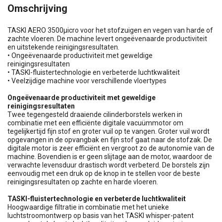
Omschrijving
TASKI AERO 3500μicro voor het stofzuigen en vegen van harde of
zachte vloeren. De machine levert ongeëvenaarde productiviteit
en uitstekende reinigingsresultaten.
• Ongeëvenaarde productiviteit met geweldige
reinigingsresultaten
• TASKI-fluistertechnologie en verbeterde luchtkwaliteit
• Veelzijdige machine voor verschillende vloertypes
Ongeëvenaarde productiviteit met geweldige
reinigingsresultaten
Twee tegengesteld draaiende cilinderborstels werken in
combinatie met een efficiënte digitale vacuümmotor om
tegelijkertijd fijn stof en groter vuil op te vangen. Groter vuil wordt
opgevangen in de opvangbak en fijn stof gaat naar de stofzak. De
digitale motor is zeer efficiënt en vergroot zo de autonomie van de
machine. Bovendien is er geen slijtage aan de motor, waardoor de
verwachte levensduur drastisch wordt verbeterd. De borstels zijn
eenvoudig met een druk op de knop in te stellen voor de beste
reinigingsresultaten op zachte en harde vloeren.
TASKI-fluistertechnologie en verbeterde luchtkwaliteit
Hoogwaardige filtratie in combinatie met het unieke
luchtstroomontwerp op basis van het TASKI whisper-patent