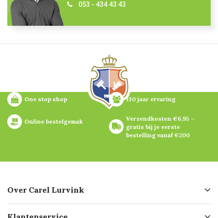
053 - 434 43 43
One stop shop
130 jaar ervaring
Verzendkosten €6,95 – 
Online bestelgemak
gratis bij je eerste 
bestelling vanaf €200
Over Carel Lurvink
Over ons
Klantenservice