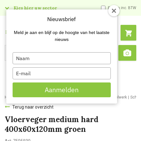
Kies hier uw sector
Prijzen inc. BTW
Nieuwsbrief
Menu
Meld je aan en blijf op de hoogte van het laatste
nieuws
Type
Search
Sca
your
name
Type
your
email
Aanmelden
Home
Webshop
Schoonmaakartikelen
Bezemwerk en borstelwerk
Schro
Terug naar overzicht
Vloerveger medium hard
400x60x120mm groen