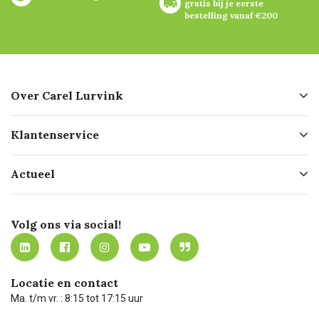
gratis bij je eerste 
bestelling vanaf €200
Over Carel Lurvink
Over ons
Klantenservice
Geschiedenis
Hofleverancier
Bestellen
Actueel
Missie
Bezorgen
Certificering
Software koppelingen
Merken
Werken bij Carel Lurvink
Mijn Carel Lurvink
Innovation LAB
Volg ons via social!
MVO
Mijn Carel Lurvink instructievideo's
Tevreden klanten
Carel Lurvink App
Carel Lurvink Blog
Hulp op afstand
Carel de podcast
Locatie en contact
Technische dienst
Ma. t/m vr. : 8:15 tot 17:15 uur
Retourneren