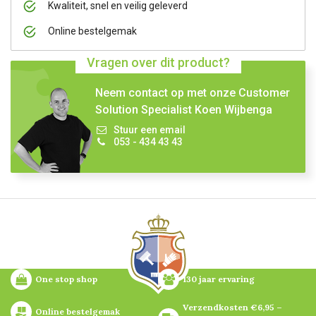
Kwaliteit, snel en veilig geleverd
Online bestelgemak
Vragen over dit product?
Neem contact op met onze Customer
Solution Specialist Koen Wijbenga
Stuur een email
053 - 434 43 43
One stop shop
130 jaar ervaring
Verzendkosten €6,95 – 
Online bestelgemak