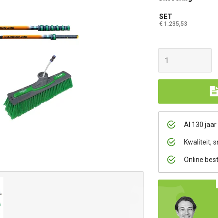
SET
€ 1.235,53
Al 130 jaar
Kwaliteit, s
Online bes