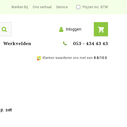
Werken Bij
Ons verhaal
Service
Prijzen inc. BTW
Inloggen
Search
Werkvelden
053 - 434 43 43
Klanten waarderen ons met een
8.8/10.0
p. set