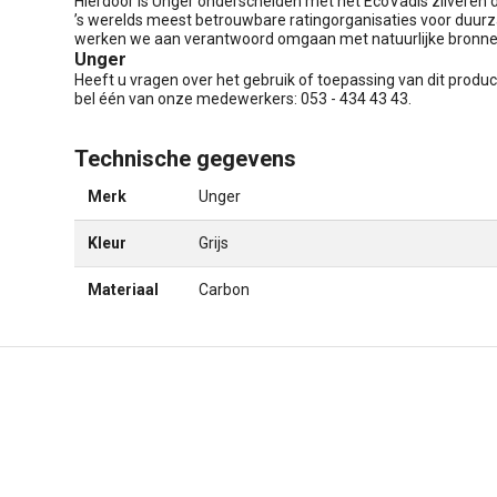
Hierdoor is Unger onderscheiden met het EcoVadis zilveren 
’s werelds meest betrouwbare ratingorganisaties voor duu
werken we aan verantwoord omgaan met natuurlijke bronn
Unger
Heeft u vragen over het gebruik of toepassing van dit produ
bel één van onze medewerkers: 053 - 434 43 43.
Technische gegevens
Merk
Unger
Kleur
Grijs
Materiaal
Carbon