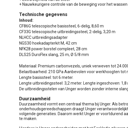
+ Nauwkeurigere controle van de beweging voor het wassen
Technische gegevens
Inhoud:
CF86G telescopische basissteel, 6-delig, 8,60 m
CF33G telescopische uitbreidingssteel, 2-delig, 3,20 m
NLHCC uitbreidingsadapter
NGS30 hoekadapterkit M, 42 cm
NFK28 power borstel compleet, 28 cm
DLS25 DuroFlex slang, 25 m, Ø 5/8 mm
Materiaal: Premium carbonvezels, uniek verweven tot 24.000
Belastbaarheid: 210 GPa Aanbevolen voor werkhoogten tot 
Lengte basissteel: tot 6 meter.
Lengte uitbreidingssteel: 3,2 meter. Lengte ingeschoven: 1,8
De uitbreidingsstelen van Unger worden zonder interne slan
Duurzaamheid
Duurzaamheid vormt een centraal thema bij Unger. Als betro
onderhoudsgereedschappen draagt Unger verantwoordelijkhe
volgende generaties. Daarom werkt Unger er voortdurend a
te maken.