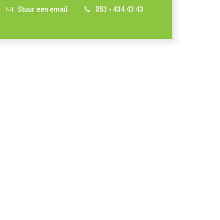
Stuur een email
053 - 434 43 43