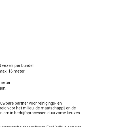
 vezels per bundel
max. 16 meter
 meter
gen.
uwbare partner voor reinigings- en
id voor het milieu, de maatschappij en de
an om in bedrijfsprocessen duurzame keuzes