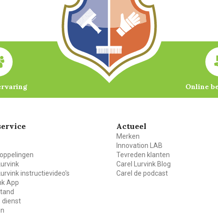
ervaring
Online b
ervice
Actueel
Merken
Innovation LAB
oppelingen
Tevreden klanten
Lurvink
Carel Lurvink Blog
Lurvink instructievideo's
Carel de podcast
ink App
stand
 dienst
en