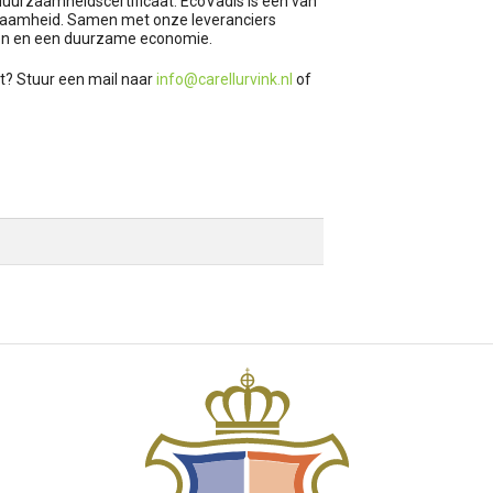
duurzaamheidscertificaat. EcoVadis is een van
rzaamheid. Samen met onze leveranciers
en en een duurzame economie.
ct? Stuur een mail naar
info@carellurvink.nl
of