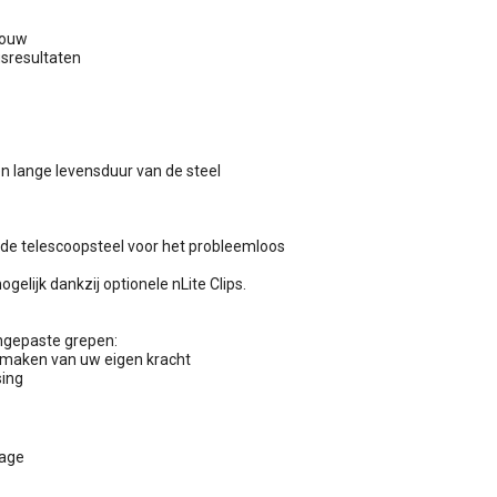
pbouw
gsresultaten
 lange levensduur van de steel
r de telescoopsteel voor het probleemloos
ogelijk dankzij optionele nLite Clips.
ngepaste grepen:
 maken van uw eigen kracht
sing
tage