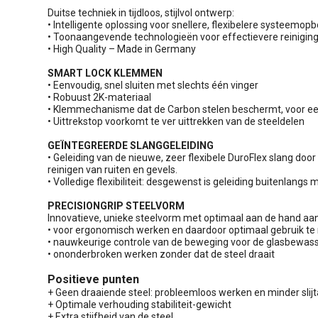
Duitse techniek in tijdloos, stijlvol ontwerp:
• Intelligente oplossing voor snellere, flexibelere systeemo
• Toonaangevende technologieën voor effectievere reinigin
• High Quality – Made in Germany
SMART LOCK KLEMMEN
• Eenvoudig, snel sluiten met slechts één vinger
• Robuust 2K-materiaal
• Klemmechanisme dat de Carbon stelen beschermt, voor een
• Uittrekstop voorkomt te ver uittrekken van de steeldelen
GEÏNTEGREERDE SLANGGELEIDING
• Geleiding van de nieuwe, zeer flexibele DuroFlex slang doo
reinigen van ruiten en gevels.
• Volledige flexibiliteit: desgewenst is geleiding buitenlangs m
PRECISIONGRIP STEELVORM
Innovatieve, unieke steelvorm met optimaal aan de hand aa
• voor ergonomisch werken en daardoor optimaal gebruik te
• nauwkeurige controle van de beweging voor de glasbewas
• ononderbroken werken zonder dat de steel draait
Positieve punten
+ Geen draaiende steel: probleemloos werken en minder slij
+ Optimale verhouding stabiliteit-gewicht
+ Extra stijfheid van de steel