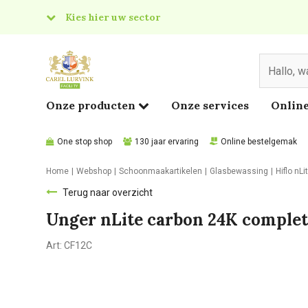
Kies hier uw sector
& Food
edical
Onze producten
Onze services
Online
One stop shop
130 jaar ervaring
Online bestelgemak
Home
Webshop
Schoonmaakartikelen
Glasbewassing
Hiflo nLi
Terug naar overzicht
Unger nLite carbon 24K complete
Art:
CF12C