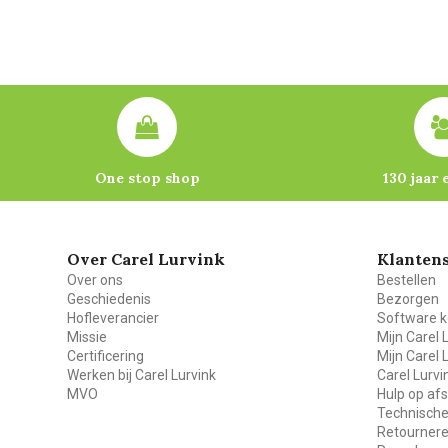
One stop shop
130 jaar 
Over Carel Lurvink
Klantens
Over ons
Bestellen
Geschiedenis
Bezorgen
Hofleverancier
Software k
Missie
Mijn Carel 
Certificering
Mijn Carel 
Werken bij Carel Lurvink
Carel Lurv
MVO
Hulp op af
Technische
Retourner