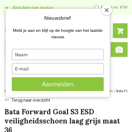
Kies hier uw sector
Prijzen inc. BTW
Nieuwsbrief
Menu
Meld je aan en blijf op de hoogte van het laatste
nieuws
Type
Search
Sca
your
name
Type
your
email
Aanmelden
Home
Webshop
Werk- en veiligheidsschoenen
Werkschoenen
Bata Forw
Terug naar overzicht
Bata Forward Goal S3 ESD
veiligheidsschoen laag grijs maat
36