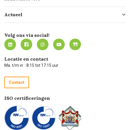
Geschiedenis
Hofleverancier
Bestellen
Actueel
Missie
Bezorgen
Certificering
Software koppelingen
Merken
Werken bij Carel Lurvink
Mijn Carel Lurvink
Innovation LAB
Volg ons via social!
MVO
Mijn Carel Lurvink instructievideo's
Tevreden klanten
Carel Lurvink App
Carel Lurvink Blog
Hulp op afstand
Carel de podcast
Locatie en contact
Technische dienst
Ma. t/m vr. : 8:15 tot 17:15 uur
Retourneren
Recycle programma
Contact
Betalen
ISO certificeringen