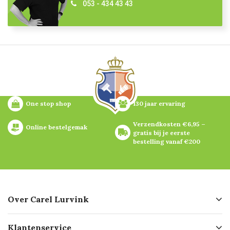
053 - 434 43 43
One stop shop
130 jaar ervaring
Verzendkosten €6,95 – 
Online bestelgemak
gratis bij je eerste 
bestelling vanaf €200
Over Carel Lurvink
Over ons
Klantenservice