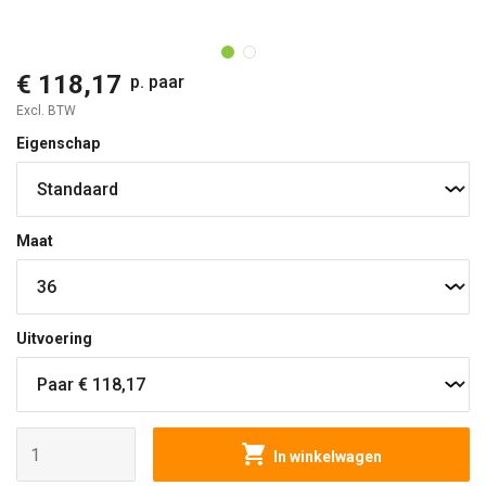
O
€ 118,17
p. paar
Excl. BTW
Eigenschap
Maat
Uitvoering
In winkelwagen