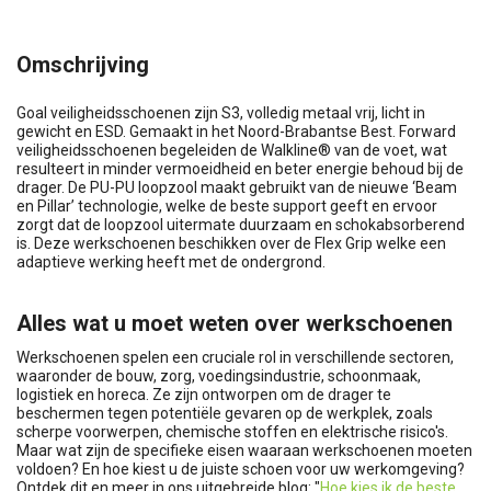
Omschrijving
Goal veiligheidsschoenen zijn S3, volledig metaal vrij, licht in
gewicht en ESD. Gemaakt in het Noord-Brabantse Best. Forward
veiligheidsschoenen begeleiden de Walkline® van de voet, wat
resulteert in minder vermoeidheid en beter energie behoud bij de
drager. De PU-PU loopzool maakt gebruikt van de nieuwe ‘Beam
en Pillar’ technologie, welke de beste support geeft en ervoor
zorgt dat de loopzool uitermate duurzaam en schokabsorberend
is. Deze werkschoenen beschikken over de Flex Grip welke een
adaptieve werking heeft met de ondergrond.
Alles wat u moet weten over werkschoenen
Werkschoenen spelen een cruciale rol in verschillende sectoren,
waaronder de bouw, zorg, voedingsindustrie, schoonmaak,
logistiek en horeca. Ze zijn ontworpen om de drager te
beschermen tegen potentiële gevaren op de werkplek, zoals
scherpe voorwerpen, chemische stoffen en elektrische risico's.
Maar wat zijn de specifieke eisen waaraan werkschoenen moeten
voldoen? En hoe kiest u de juiste schoen voor uw werkomgeving?
Ontdek dit en meer in ons uitgebreide blog: "
Hoe kies ik de beste