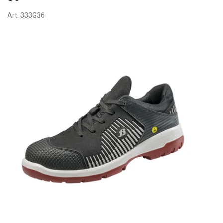
Art:
333G36