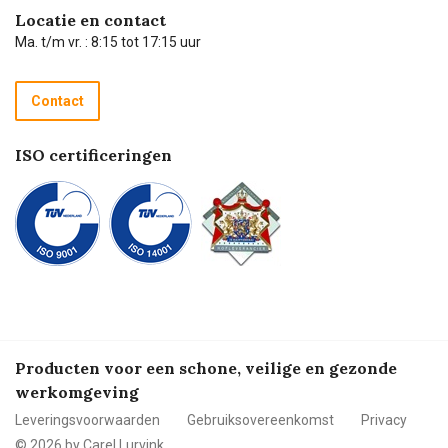
Hulp op afstand
Carel de podcast
Locatie en contact
Technische dienst
Ma. t/m vr. : 8:15 tot 17:15 uur
Retourneren
Recycle programma
Contact
Betalen
ISO certificeringen
Producten voor een schone, veilige en gezonde
werkomgeving
Leveringsvoorwaarden
Gebruiksovereenkomst
Privacy
© 2026 by Carel Lurvink