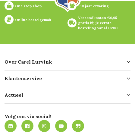
One stop shop
130 jaar ervaring
Verzendkosten €6,95 – 
Online bestelgemak
gratis bij je eerste 
bestelling vanaf €200
Over Carel Lurvink
Over ons
Klantenservice
Geschiedenis
Hofleverancier
Bestellen
Actueel
Missie
Bezorgen
Certificering
Software koppelingen
Merken
Werken bij Carel Lurvink
Mijn Carel Lurvink
Innovation LAB
Volg ons via social!
MVO
Mijn Carel Lurvink instructievideo's
Tevreden klanten
Carel Lurvink App
Carel Lurvink Blog