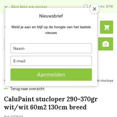
Kies hier uw sector
Prijzen inc. BTW
Nieuwsbrief
Menu
Meld je aan en blijf op de hoogte van het laatste
nieuws
Type
Search
Sca
your
name
Type
your
email
Aanmelden
Home
Webshop
Schildersartikelen
Afdekmateriaal
CaluPaint stucloper
Terug naar overzicht
CaluPaint stucloper 290-370gr
wit/wit 60m2 130cm breed