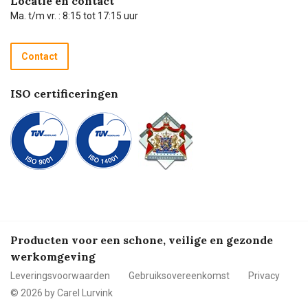
Locatie en contact
Technische dienst
Ma. t/m vr. : 8:15 tot 17:15 uur
Retourneren
Recycle programma
Contact
Betalen
ISO certificeringen
Producten voor een schone, veilige en gezonde
werkomgeving
Leveringsvoorwaarden
Gebruiksovereenkomst
Privacy
© 2026 by Carel Lurvink