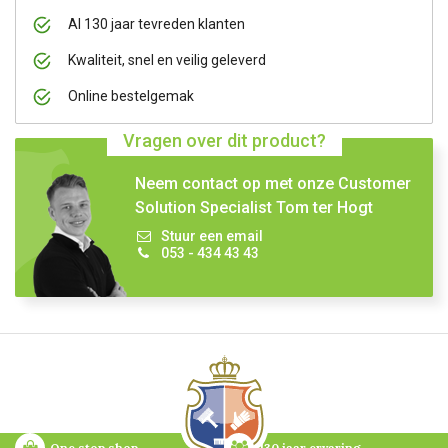
Al 130 jaar tevreden klanten
Kwaliteit, snel en veilig geleverd
Online bestelgemak
Vragen over dit product?
Neem contact op met onze Customer
Solution Specialist Tom ter Hogt
Stuur een email
053 - 434 43 43
One stop shop
130 jaar ervaring