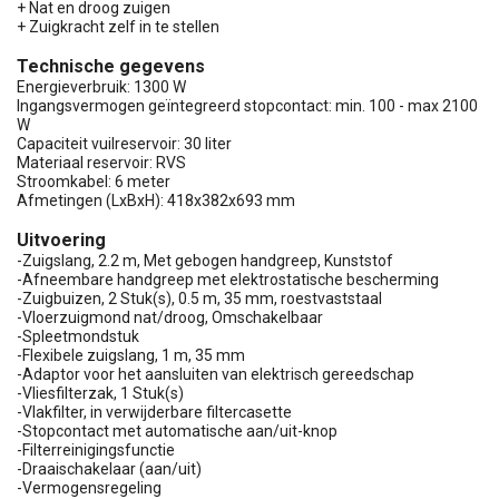
+ Nat en droog zuigen
+ Zuigkracht zelf in te stellen
Technische gegevens
Energieverbruik: 1300 W
Ingangsvermogen geïntegreerd stopcontact: min. 100 - max 2100
W
Capaciteit vuilreservoir: 30 liter
Materiaal reservoir: RVS
Stroomkabel: 6 meter
Afmetingen (LxBxH): 418x382x693 mm
Uitvoering
-Zuigslang, 2.2 m, Met gebogen handgreep, Kunststof
-Afneembare handgreep met elektrostatische bescherming
-Zuigbuizen, 2 Stuk(s), 0.5 m, 35 mm, roestvaststaal
-Vloerzuigmond nat/droog, Omschakelbaar
-Spleetmondstuk
-Flexibele zuigslang, 1 m, 35 mm
-Adaptor voor het aansluiten van elektrisch gereedschap
-Vliesfilterzak, 1 Stuk(s)
-Vlakfilter, in verwijderbare filtercasette
-Stopcontact met automatische aan/uit-knop
-Filterreinigingsfunctie
-Draaischakelaar (aan/uit)
-Vermogensregeling