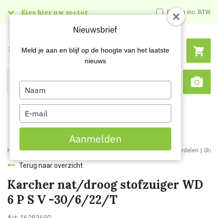
Kies hier uw sector
Prijzen inc. BTW
Nieuwsbrief
Menu
Meld je aan en blijf op de hoogte van het laatste
nieuws
Type
Search
Sca
your
name
Type
your
email
Aanmelden
Home
Webshop
Schoonmaakmachines
Stofzuigers en onderdelen
Stof
Terug naar overzicht
Karcher nat/droog stofzuiger WD
6 P S V -30/6/22/T