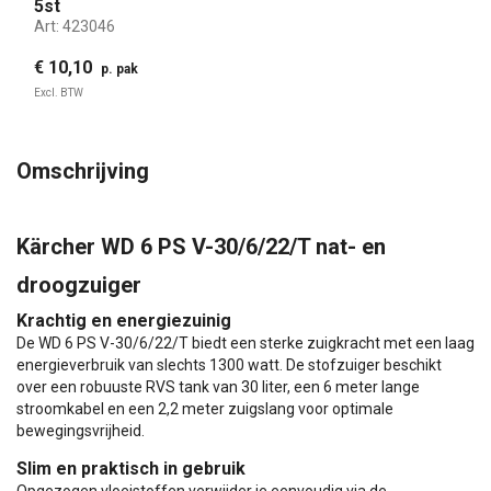
5st
Art:
423046
€ 10,10
p. pak
Excl. BTW
Omschrijving
Kärcher WD 6 PS V-30/6/22/T nat- en
droogzuiger
Krachtig en energiezuinig
De WD 6 PS V-30/6/22/T biedt een sterke zuigkracht met een laag
energieverbruik van slechts 1300 watt. De stofzuiger beschikt
over een robuuste RVS tank van 30 liter, een 6 meter lange
stroomkabel en een 2,2 meter zuigslang voor optimale
bewegingsvrijheid.
Slim en praktisch in gebruik
Opgezogen vloeistoffen verwijder je eenvoudig via de