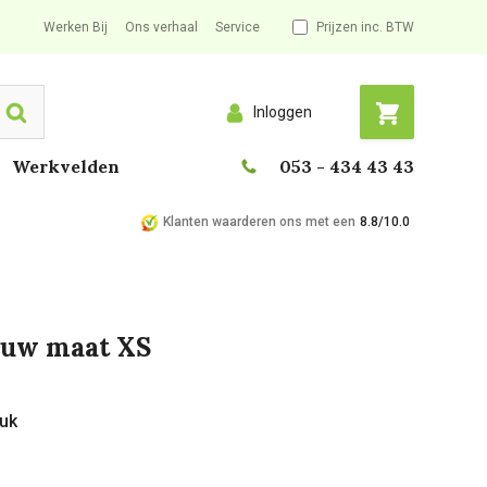
Werken Bij
Ons verhaal
Service
Prijzen inc. BTW
Inloggen
Search
Werkvelden
053 - 434 43 43
Klanten waarderen ons met een
8.8/10.0
auw maat XS
tuk