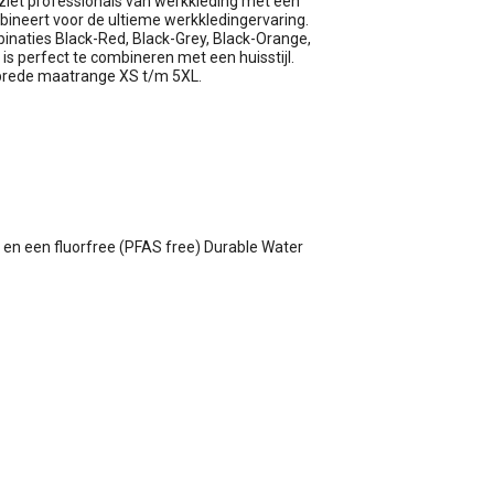
ziet professionals van werkkleding met een
mbineert voor de ultieme werkkledingervaring.
binaties Black-Red, Black-Grey, Black-Orange,
is perfect te combineren met een huisstijl.
 brede maatrange XS t/m 5XL.
n een fluorfree (PFAS free) Durable Water