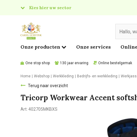
Kies hier uw sector
& Food
edical
Onze producten
Onze services
Online
One stop shop
130 jaar ervaring
Online bestelgemak
Home
Webshop
Werkkleding
Bedrijfs- en werkkleding
Werkjass
Terug naar overzicht
Tricorp Workwear Accent softs
Art:
402705MKBXS