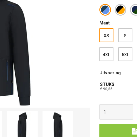
Maat
XS
S
4XL
5XL
Uitvoering
STUKS
€ 90,85