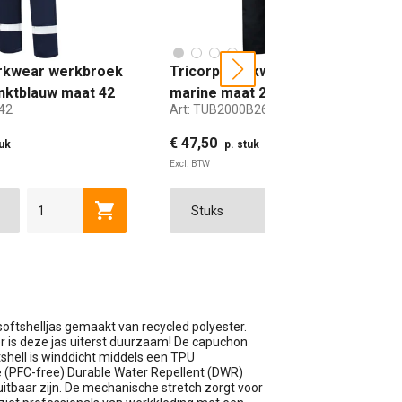
rkwear werkbroek
Tricorp Workwear worker
next
nktblauw maat 42
marine maat 26
42
Art:
TUB2000B26
€ 47,50
tuk
p. stuk
Excl. BTW
wagen
Toevoegen aan winkelwagen
Toevoe
3XL
44
46
4XL
48
5XL
50
52
25
54
26
56
27
58
42
oftshelljas gemaakt van recycled polyester.
er is deze jas uiterst duurzaam! De capuchon
shell is winddicht middels een TPU
 (PFC-free) Durable Water Repellent (DWR)
uitbaar zijn. De mechanische stretch zorgt voor