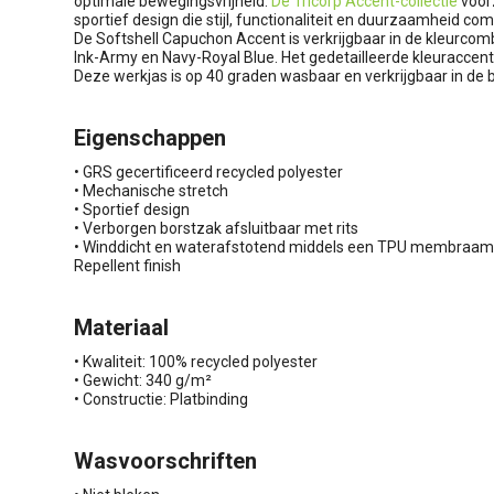
optimale bewegingsvrijheid.
De Tricorp Accent-collectie
voor
sportief design die stijl, functionaliteit en duurzaamheid co
De Softshell Capuchon Accent is verkrijgbaar in de kleurcom
Ink-Army en Navy-Royal Blue. Het gedetailleerde kleuraccent 
Deze werkjas is op 40 graden wasbaar en verkrijgbaar in de
Eigenschappen
• GRS gecertificeerd recycled polyester
• Mechanische stretch
• Sportief design
• Verborgen borstzak afsluitbaar met rits
• Winddicht en waterafstotend middels een TPU membraam e
Repellent finish
Materiaal
• Kwaliteit: 100% recycled polyester
• Gewicht: 340 g/m²
• Constructie: Platbinding
Wasvoorschriften