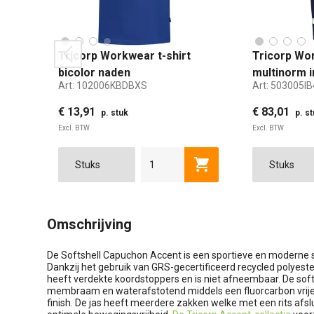
Tricorp Workwear t-shirt
Tricorp Wo
prev
bicolor naden
multinorm i
Art:
102006KBDBXS
Art:
503005IB
koren-/donkerblauw maat XS
€ 13,91
€ 83,01
p. stuk
p. s
Excl. BTW
Excl. BTW
Toevoegen aan winkel
XS
S
M
L
XL
2XL
42
Omschrijving
De Softshell Capuchon Accent is een sportieve en moderne s
Dankzij het gebruik van GRS-gecertificeerd recycled polyest
heeft verdekte koordstoppers en is niet afneembaar. De soft
membraam en waterafstotend middels een fluorcarbon vrije
finish. De jas heeft meerdere zakken welke met een rits afsl