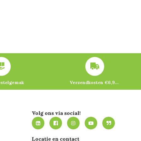
estelgemak
Verzendkosten €6,95 – gratis bij je eerste bestelling vanaf €200
Volg ons via social!
Locatie en contact