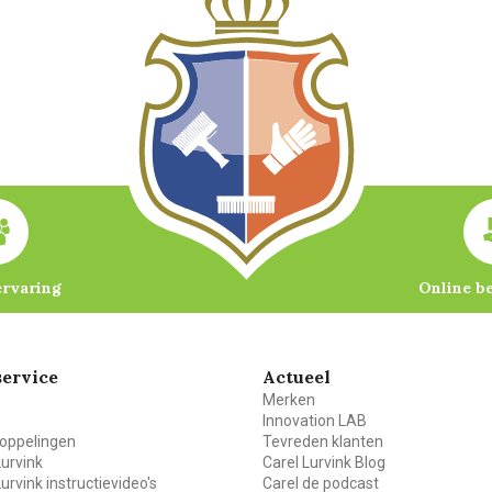
ervaring
Online b
ervice
Actueel
Merken
Innovation LAB
oppelingen
Tevreden klanten
Lurvink
Carel Lurvink Blog
Lurvink instructievideo's
Carel de podcast