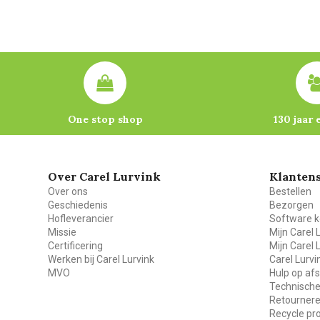
One stop shop
130 jaar 
Over Carel Lurvink
Klantens
Over ons
Bestellen
Geschiedenis
Bezorgen
Hofleverancier
Software k
Missie
Mijn Carel 
Certificering
Mijn Carel 
Werken bij Carel Lurvink
Carel Lurv
MVO
Hulp op af
Technische
Retourner
Recycle p