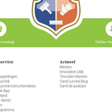
ervaring
Online b
ervice
Actueel
Merken
Innovation LAB
oppelingen
Tevreden klanten
Lurvink
Carel Lurvink Blog
Lurvink instructievideo's
Carel de podcast
ink App
stand
 dienst
en
rogramma