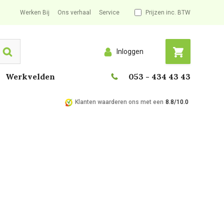
Werken Bij
Ons verhaal
Service
Prijzen inc. BTW
Inloggen
Search
Werkvelden
053 - 434 43 43
Klanten waarderen ons met een
8.8/10.0