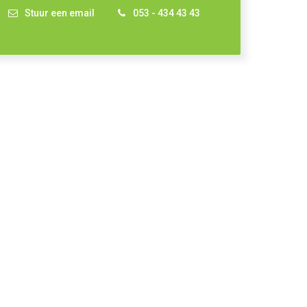
Stuur een email
053 - 434 43 43