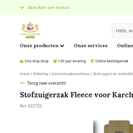
Kies hier uw sector
& Food
edical
Onze producten
Onze services
Online
One stop shop
130 jaar ervaring
Online bestelgemak
Home
Webshop
Schoonmaakmachines
Stofzuigers en onderde
Terug naar overzicht
Stofzuigerzak Fleece voor Karc
Art:
422725