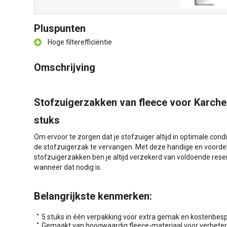
Pluspunten
Hoge filterefficiëntie
Omschrijving
Stofzuigerzakken van fleece voor Karche
stuks
Om ervoor te zorgen dat je stofzuiger altijd in optimale condi
de stofzuigerzak te vervangen. Met deze handige en voordel
stofzuigerzakken ben je altijd verzekerd van voldoende rese
wanneer dat nodig is.
Belangrijkste kenmerken:
5 stuks in één verpakking voor extra gemak en kostenbesp
Gemaakt van hoogwaardig fleece-materiaal voor verbeterd