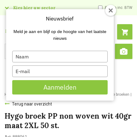
Kies hier uw sector
Prijzen inc. BTW
Nieuwsbrief
Menu
Meld je aan en blijf op de hoogte van het laatste
nieuws
Type
Search
Sca
your
name
Type
your
email
Aanmelden
Home
Webshop
Werkkleding
Disposable kleding
Disposable broeken
Hy
Terug naar overzicht
Hygo broek PP non woven wit 40gr
maat 2XL 50 st.