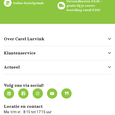
Verzendkosten €6,95 – 
Online bestelgemak
gratis bij je eerste 
bestelling vanaf €200
Over Carel Lurvink
Over ons
Klantenservice
Geschiedenis
Hofleverancier
Bestellen
Actueel
Missie
Bezorgen
Certificering
Software koppelingen
Merken
Werken bij Carel Lurvink
Mijn Carel Lurvink
Innovation LAB
Volg ons via social!
MVO
Mijn Carel Lurvink instructievideo's
Tevreden klanten
Carel Lurvink App
Carel Lurvink Blog
Hulp op afstand
Carel de podcast
Locatie en contact
Technische dienst
Ma. t/m vr. : 8:15 tot 17:15 uur