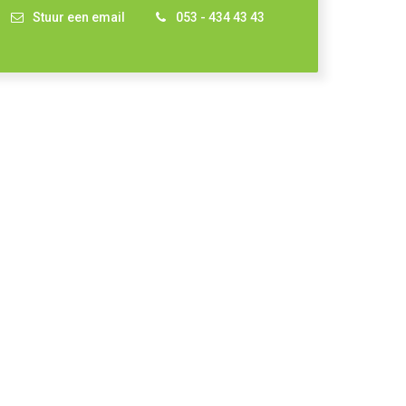
Stuur een email
053 - 434 43 43