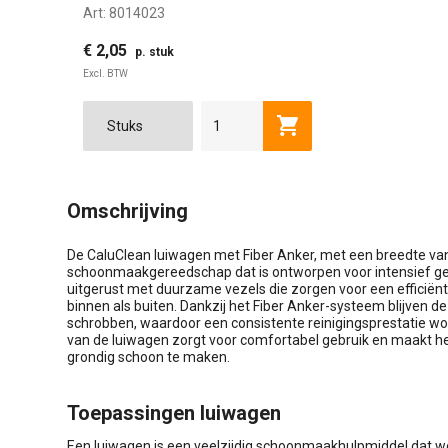
Art:
8014023
€ 2,05
p. stuk
Excl. BTW
Toevoegen aan winkel
Omschrijving
De CaluClean luiwagen met Fiber Anker, met een breedte va
schoonmaakgereedschap dat is ontworpen voor intensief geb
uitgerust met duurzame vezels die zorgen voor een efficiënt
binnen als buiten. Dankzij het Fiber Anker-systeem blijven de 
schrobben, waardoor een consistente reinigingsprestatie 
van de luiwagen zorgt voor comfortabel gebruik en maakt h
grondig schoon te maken.
Toepassingen luiwagen
Een luiwagen is een veelzijdig schoonmaakhulpmiddel dat wo