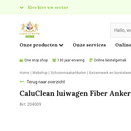
Kies hier uw sector
& Food
edical
Onze producten
Onze services
Online
One stop shop
130 jaar ervaring
Online bestelgemak
Home
Webshop
Schoonmaakartikelen
Bezemwerk en borstelwe
Terug naar overzicht
CaluClean luiwagen Fiber Anke
Art:
204009