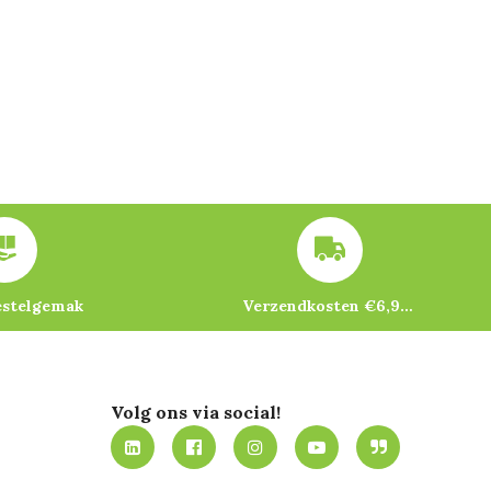
estelgemak
Verzendkosten €6,95 – gratis bij je eerste bestelling vanaf €200
Volg ons via social!