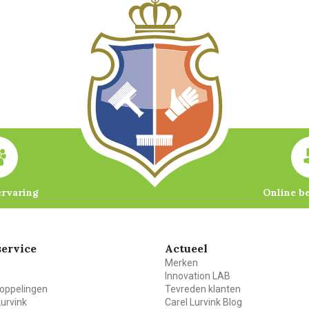
ervaring
Online b
ervice
Actueel
Merken
Innovation LAB
oppelingen
Tevreden klanten
Lurvink
Carel Lurvink Blog