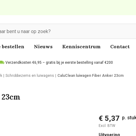
 bestellen
Nieuws
Kenniscentrum
Contact
Verzendkosten €6,95 – gratis bij je eerste bestelling vanaf €200
rk
Schrobbezems en luiwagens
CaluClean luiwagen Fiber Anker 23cm
r 23cm
€ 5,37
p. stu
Excl. BTW
Uitvoering