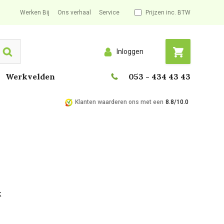
Werken Bij
Ons verhaal
Service
Prijzen inc. BTW
Inloggen
Search
Werkvelden
053 - 434 43 43
Klanten waarderen ons met een
8.8/10.0
k