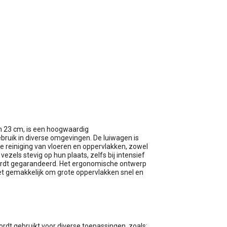
wagen
n 23 cm, is een hoogwaardig
ruik in diverse omgevingen. De luiwagen is
e reiniging van vloeren en oppervlakken, zowel
vezels stevig op hun plaats, zelfs bij intensief
wordt gegarandeerd. Het ergonomische ontwerp
et gemakkelijk om grote oppervlakken snel en
rdt gebruikt voor diverse toepassingen, zoals: