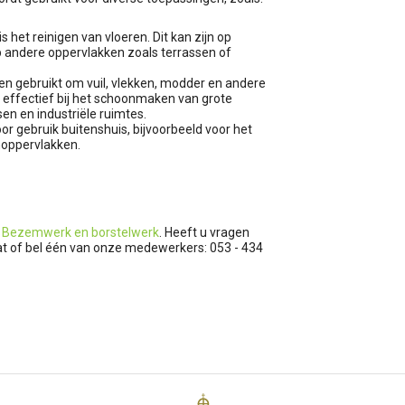
 het reinigen van vloeren. Dit kan zijn op
p andere oppervlakken zoals terrassen of
n gebruikt om vuil, vlekken, modder en andere
n effectief bij het schoonmaken van grote
en en industriële ruimtes.
or gebruik buitenshuis, bijvoorbeeld voor het
enoppervlakken.
t
Bezemwerk en borstelwerk
. Heeft u vragen
hat of bel één van onze medewerkers: 053 - 434