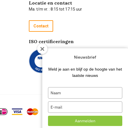
Locatie en contact
Ma. t/m vr. : 8:15 tot 17:15 uur
Contact
ISO certificeringen
Nieuwsbrief
Meld je aan en blijf op de hoogte van het
laatste nieuws
Type
your
name
Type
your
email
Aanmelden