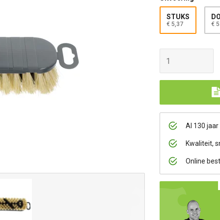
STUKS
DO
€ 5,37
€ 5
Al 130 jaar
Kwaliteit, s
Online bes