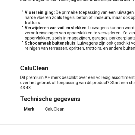
Vloerreiniging:
De primaire toepassing van een luiwagen is
harde vloeren zoals tegels, beton of linoleum, maar ook o
trottoirs.
Verwijderen van vuil en vlekken
: Luiwagens kunnen worde
verontreinigingen van oppervlakken te verwijderen. Ze zij
oppervlakken, zoals in magazijnen, garages, parkeerplaats
Schoonmaak buitenshuis:
Luiwagens zijn ook geschikt vo
reinigen van terrassen, opritten, trottoirs, en andere buit
CaluClean
Dit premium A+ merk beschikt over een volledig assortimen
over het gebruik of toepassing van dit product? Start een c
43 43.
Technische gegevens
Merk
CaluClean