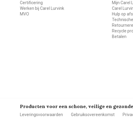
Certificering
Mijn Carel 
Werken bij Carel Lurvink
Carel Lurv
MVO
Hulp op af
Technische
Retourner
Recycle p
Betalen
Producten voor een schone, veilige en gezon
Leveringsvoorwaarden
Gebruiksovereenkomst
Priva