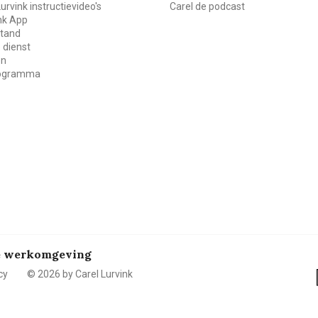
Lurvink instructievideo's
Carel de podcast
ink App
stand
 dienst
en
rogramma
de werkomgeving
cy
© 2026 by Carel Lurvink