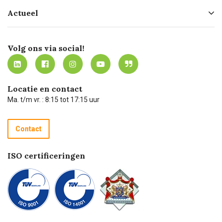
Hofleverancier
Bestellen
Actueel
Missie
Bezorgen
Certificering
Software koppelingen
Merken
Werken bij Carel Lurvink
Mijn Carel Lurvink
Innovation LAB
Volg ons via social!
MVO
Mijn Carel Lurvink instructievideo's
Tevreden klanten
Carel Lurvink App
Carel Lurvink Blog
Hulp op afstand
Carel de podcast
Locatie en contact
Technische dienst
Ma. t/m vr. : 8:15 tot 17:15 uur
Retourneren
Recycle programma
Contact
Betalen
ISO certificeringen