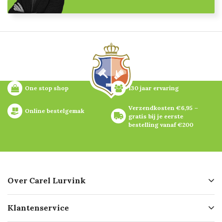
One stop shop
130 jaar ervaring
Verzendkosten €6,95 – 
Online bestelgemak
gratis bij je eerste 
bestelling vanaf €200
Over Carel Lurvink
Over ons
Klantenservice
Geschiedenis