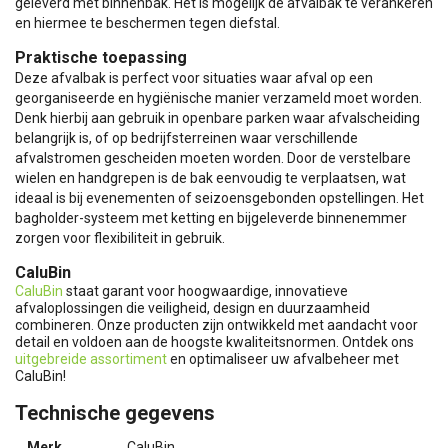
geleverd met binnenbak. Het is mogelijk de afvalbak te verankeren
en hiermee te beschermen tegen diefstal.
Praktische toepassing
Deze afvalbak is perfect voor situaties waar afval op een
georganiseerde en hygiënische manier verzameld moet worden.
Denk hierbij aan gebruik in openbare parken waar afvalscheiding
belangrijk is, of op bedrijfsterreinen waar verschillende
afvalstromen gescheiden moeten worden. Door de verstelbare
wielen en handgrepen is de bak eenvoudig te verplaatsen, wat
ideaal is bij evenementen of seizoensgebonden opstellingen. Het
bagholder-systeem met ketting en bijgeleverde binnenemmer
zorgen voor flexibiliteit in gebruik.
CaluBin
CaluBin
staat garant voor hoogwaardige, innovatieve
afvaloplossingen die veiligheid, design en duurzaamheid
combineren. Onze producten zijn ontwikkeld met aandacht voor
detail en voldoen aan de hoogste kwaliteitsnormen. Ontdek ons
uitgebreide assortiment
en optimaliseer uw afvalbeheer met
CaluBin!
Technische gegevens
Merk
CaluBin