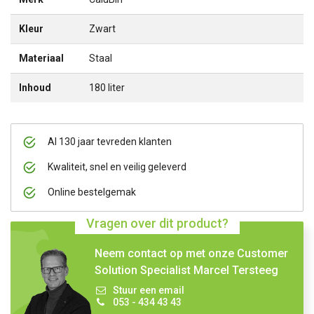
Kleur
Zwart
Materiaal
Staal
Inhoud
180 liter
Al 130 jaar tevreden klanten
Kwaliteit, snel en veilig geleverd
Online bestelgemak
Vragen over dit product?
Neem contact op met onze Customer
Solution Specialist Marcel Tersteeg
Stuur een email
053 - 434 43 43