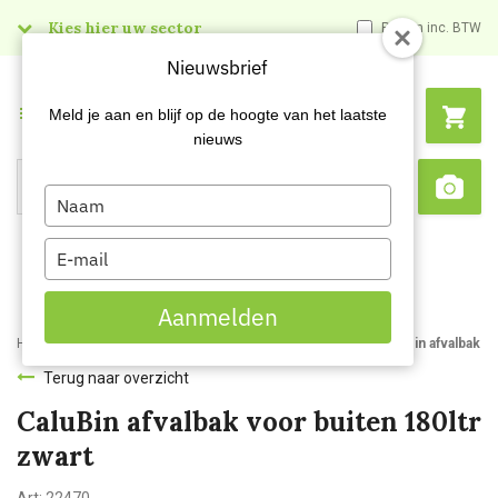
Kies hier uw sector
Prijzen inc. BTW
Nieuwsbrief
Menu
Meld je aan en blijf op de hoogte van het laatste
nieuws
Type
Search
Sca
your
name
Type
your
email
Aanmelden
Home
Webshop
Afvalbakken en -zakken
Afvalbakken
CaluBin afvalbak vo
Terug naar overzicht
CaluBin afvalbak voor buiten 180ltr
zwart