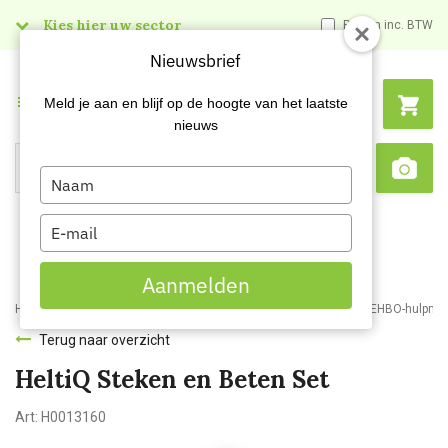
Kies hier uw sector
Prijzen inc. BTW
Nieuwsbrief
Menu
Meld je aan en blijf op de hoogte van het laatste
nieuws
Type
Search
Sca
your
name
Type
your
email
Aanmelden
Home
Webshop
Veiligheidsartikelen
Bedrijfshulpverlening
EHBO-hulpmat
Terug naar overzicht
HeltiQ Steken en Beten Set
Art:
H0013160