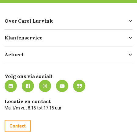
Over Carel Lurvink
Over ons
Klantenservice
Geschiedenis
Hofleverancier
Bestellen
Actueel
Missie
Bezorgen
Certificering
Software koppelingen
Merken
Werken bij Carel Lurvink
Mijn Carel Lurvink
Innovation LAB
Volg ons via social!
MVO
Mijn Carel Lurvink instructievideo's
Tevreden klanten
Carel Lurvink App
Carel Lurvink Blog
Hulp op afstand
Carel de podcast
Locatie en contact
Technische dienst
Ma. t/m vr. : 8:15 tot 17:15 uur
Retourneren
Recycle programma
Contact
Betalen