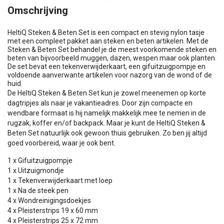
Omschrijving
HeltiQ Steken & Beten Set is een compact en stevig nylon tasje
met een compleet pakket aan steken en beten artikelen. Met de
Steken & Beten Set behandel je de meest voorkomende steken en
beten van bijvoorbeeld muggen, dazen, wespen maar ook planten.
De set bevat een tekenverwijderkaart, een gifuitzuigpompje en
voldoende aanverwante artikelen voor nazorg van de wond of de
huid.
De HeltiQ Steken & Beten Set kun je zowel meenemen op korte
dagtripjes als naar je vakantieadres. Door zijn compacte en
wendbare formaat is hij namelijk makkelijk mee te nemen in de
rugzak, koffer en/of backpack. Maar je kunt de HeltiQ Steken &
Beten Set natuurlijk ook gewoon thuis gebruiken. Zo ben jij altijd
goed voorbereid, waar je ook bent.
1 x Gifuitzuigpompje
1 x Uitzuigmondje
1 x Tekenverwijderkaart met loep
1 x Na de steek pen
4 x Wondreinigingsdoekjes
4 x Pleisterstrips 19 x 60 mm
4 x Pleisterstrips 25 x 72 mm