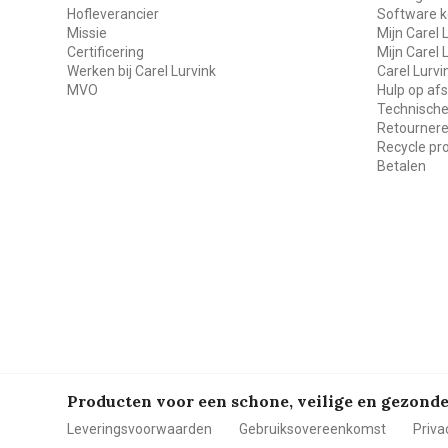
Hofleverancier
Software k
Missie
Mijn Carel 
Certificering
Mijn Carel 
Werken bij Carel Lurvink
Carel Lurv
MVO
Hulp op af
Technische
Retourner
Recycle p
Betalen
Producten voor een schone, veilige en gezon
Leveringsvoorwaarden
Gebruiksovereenkomst
Priva