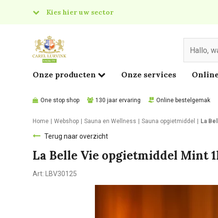
Kies hier uw sector
& Food
edical
Onze producten
Onze services
Online
One stop shop
130 jaar ervaring
Online bestelgemak
Home
Webshop
Sauna en Wellness
Sauna opgietmiddel
La Bel
Terug naar overzicht
La Belle Vie opgietmiddel Mint 1
Art:
LBV30125