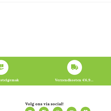
estelgemak
Verzendkosten €6,95 – gratis bij je eerste bestelling vanaf €200
Volg ons via social!