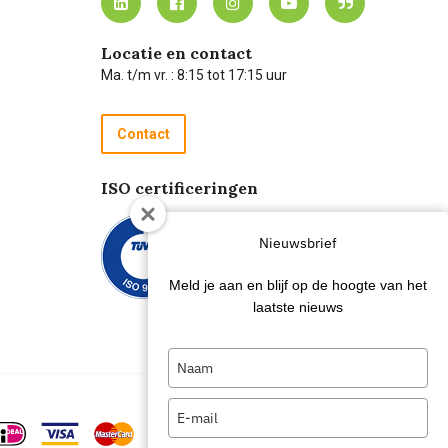
Locatie en contact
Ma. t/m vr. : 8:15 tot 17:15 uur
Contact
ISO certificeringen
Nieuwsbrief
Meld je aan en blijf op de hoogte van het
laatste nieuws
Type
your
name
Type
your