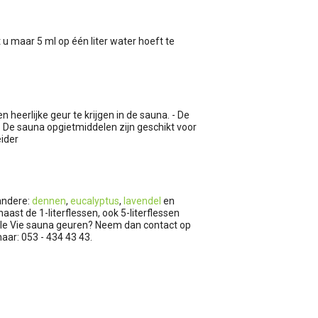
 u maar 5 ml op één liter water hoeft te
 heerlijke geur te krijgen in de sauna. - De
 - De sauna opgietmiddelen zijn geschikt voor
eider
andere:
dennen
,
eucalyptus
,
lavendel
en
naast de 1-literflessen, ook 5-literflessen
elle Vie sauna geuren? Neem dan contact op
naar: 053 - 434 43 43.