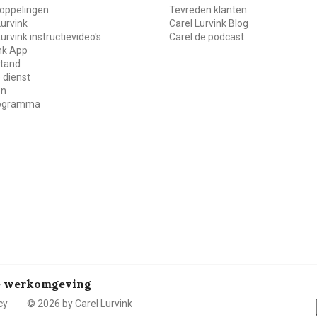
oppelingen
Tevreden klanten
Lurvink
Carel Lurvink Blog
Lurvink instructievideo's
Carel de podcast
ink App
stand
 dienst
en
rogramma
de werkomgeving
cy
© 2026 by Carel Lurvink