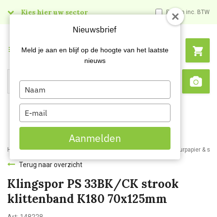
Kies hier uw sector
Prijzen inc. BTW
Nieuwsbrief
Menu
Meld je aan en blijf op de hoogte van het laatste
nieuws
Type
Search
Sca
your
name
Type
your
email
Aanmelden
Home
Webshop
Schildersartikelen
Schuurmaterialen
Schuurpapier & sc
Terug naar overzicht
Klingspor PS 33BK/CK strook
klittenband K180 70x125mm