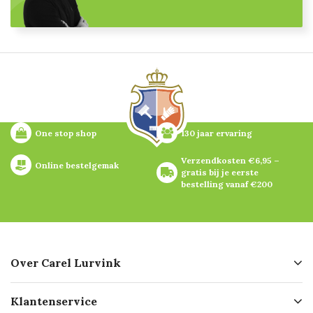
One stop shop
130 jaar ervaring
Verzendkosten €6,95 – 
Online bestelgemak
gratis bij je eerste 
bestelling vanaf €200
Over Carel Lurvink
Over ons
Klantenservice
Geschiedenis