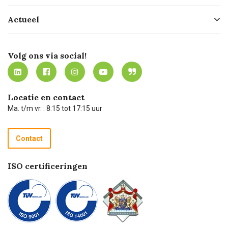
Hofleverancier
Bestellen
Actueel
Missie
Bezorgen
Certificering
Software koppelingen
Merken
Werken bij Carel Lurvink
Mijn Carel Lurvink
Innovation LAB
Volg ons via social!
MVO
Mijn Carel Lurvink instructievideo's
Tevreden klanten
Carel Lurvink App
Carel Lurvink Blog
Hulp op afstand
Carel de podcast
Locatie en contact
Technische dienst
Ma. t/m vr. : 8:15 tot 17:15 uur
Retourneren
Recycle programma
Contact
Betalen
ISO certificeringen