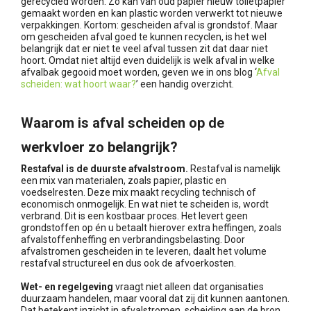
gerecycled worden. Zo kan van oud papier nieuw toiletpapier
gemaakt worden en kan plastic worden verwerkt tot nieuwe
verpakkingen. Kortom: gescheiden afval is grondstof. Maar
om gescheiden afval goed te kunnen recyclen, is het wel
belangrijk dat er niet te veel afval tussen zit dat daar niet
hoort. Omdat niet altijd even duidelijk is welk afval in welke
afvalbak gegooid moet worden, geven we in ons blog ‘
Afval
scheiden: wat hoort waar?
’ een handig overzicht.
Waarom is afval scheiden op de
werkvloer zo belangrijk?
Restafval is de duurste afvalstroom.
Restafval is namelijk
een mix van materialen, zoals papier, plastic en
voedselresten. Deze mix maakt recycling technisch of
economisch onmogelijk. En wat niet te scheiden is, wordt
verbrand. Dit is een kostbaar proces. Het levert geen
grondstoffen op én u betaalt hierover extra heffingen, zoals
afvalstoffenheffing en verbrandingsbelasting. Door
afvalstromen gescheiden in te leveren, daalt het volume
restafval structureel en dus ook de afvoerkosten.
Wet- en regelgeving
vraagt niet alleen dat organisaties
duurzaam handelen, maar vooral dat zij dit kunnen aantonen.
Dat betekent inzicht in afvalstromen, scheiding aan de bron