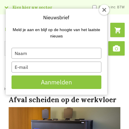
Kies hier uw sector
Prijzen inc. BTW
Nieuwsbrief
Menu
Meld je aan en blijf op de hoogte van het laatste
nieuws
Type
Search
Sca
your
name
Type
your
email
Aanmelden
Home
Blog
Afval scheiden op de werkvloer
Afval scheiden op de werkvloer