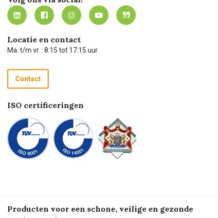
MVO
Mijn Carel Lurvink instructievideo's
Tevreden klanten
Carel Lurvink App
Carel Lurvink Blog
Hulp op afstand
Carel de podcast
Locatie en contact
Technische dienst
Ma. t/m vr. : 8:15 tot 17:15 uur
Retourneren
Recycle programma
Contact
Betalen
ISO certificeringen
Producten voor een schone, veilige en gezonde