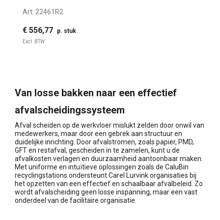
Art:
22461R2
€ 556,77
p. stuk
Excl. BTW
Van losse bakken naar een effectief
afvalscheidingssysteem
Afval scheiden op de werkvloer mislukt zelden door onwil van
medewerkers, maar door een gebrek aan structuur en
duidelijke inrichting. Door afvalstromen, zoals papier, PMD,
GFT en restafval, gescheiden in te zamelen, kunt u de
afvalkosten verlagen en duurzaamheid aantoonbaar maken.
Met uniforme en intuïtieve oplossingen zoals de CaluBin
recyclingstations ondersteunt Carel Lurvink organisaties bij
het opzetten van een effectief en schaalbaar afvalbeleid. Zo
wordt afvalscheiding geen losse inspanning, maar een vast
onderdeel van de facilitaire organisatie.